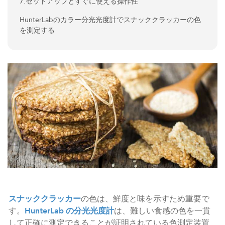
7.セットアップとすぐに使える操作性
HunterLabのカラー分光光度計でスナッククラッカーの色
を測定する
スナッククラッカー
の色は、鮮度と味を示すため重要で
す。
HunterLab
の分光光度計
は、難しい食感の色を一貫
して正確に測定できることが証明されている色測定装置