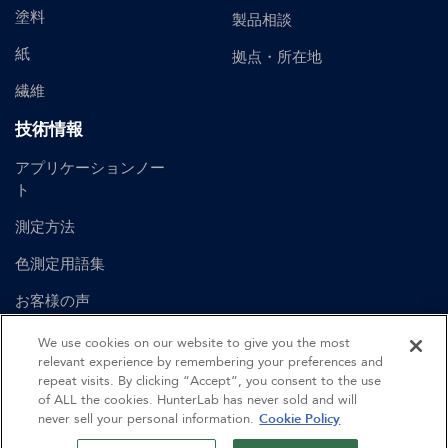
塗料
製品相談
紙
拠点・所在地
繊維
技術情報
アプリケーションノー
ト
測定方法
色測定用語集
お客様の声
ユーザーマニュアル
We use cookies on our website to give you the most
relevant experience by remembering your preferences and
repeat visits. By clicking “Accept”, you consent to the use
of ALL the cookies. HunterLab has never sold and will
©
2026
Hunter Associates Laboratory, Inc.
never sell your personal information.
Cookie Policy
認証
利用規約
プライバシーポリシー
サイトマップ