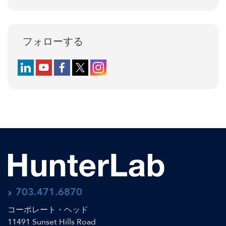
フォローする
Follow us on LinkedIn
Follow us on YouTube
Follow us on Facebook
Follow us on X (formerly Twitter)
Follow us on Instagram
703.471.6870
コーポレート・ヘッド
11491 Sunset Hills Road