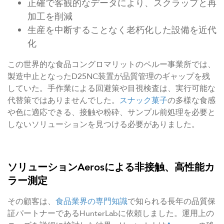
正確で客観的なデータにより、スクラップと再
加工を削減
生産を中断することなく老朽化した設備を近代
化
この世界的な食品コングロマリットのペルー事業所では、
製造中止となったD25NC装置が品質管理のギャップを残
していた。手作業による回避策や目視検査は、実行可能な
代替策ではありませんでした。
スナック菓子
の多様な食感
や色に適応できる、接触や粉砕、サンプル前処理を必要と
しないソリューションを見つける必要がありました。
ソリューションAerosによる非接触、高性能カ
ラー測定
その顧客は、
食品業界の専門知識
で知られる長年の品質保
証パートナーであるHunterLabに依頼しました。運用上の