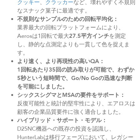
クッキー
、
クラッカー
など、壊れやすく不規則
なスナック菓子に最適です。
不規則なサンプルのための回転平均化：
業界最大の回転プラットフォームにより、
Aerosは1回転で最大
27.5平方インチ
を測定
し、静的な点測定よりも一貫して色を捉えま
す。
より速く、より再現性の高いQA：
1回転あたり35回の読み取りが可能で、わずか
5秒という短時間で、Go/No Goの迅速な判断
を可能にしました。
シックスシグマとMSAの要件をサポート：
反復可能性と統計的堅牢性により、エアロスは
顧客の企業品質要件に強く適合しました。
ハイブリッド・サポート・モデル：
D25NC機器への既存の投資を認識し、
HunterLabは移行フェーズにおいて、レガシー