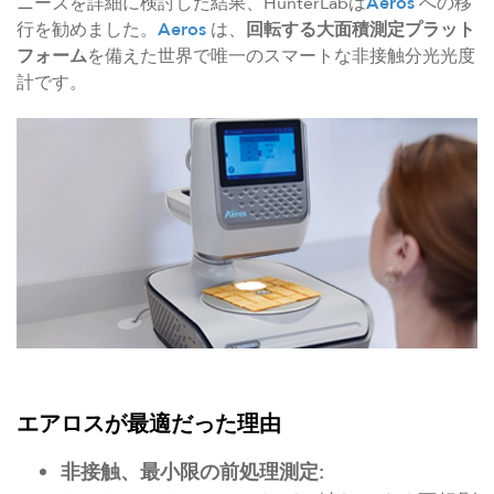
ニーズを詳細に検討した結果、HunterLabは
Aeros
への移
行を勧めました。
Aeros
は、
回転する大面積測定プラット
フォーム
を備えた世界で唯一のスマートな非接触分光光度
計です。
エアロスが最適だった理由
非接触、最小限の前処理測定: