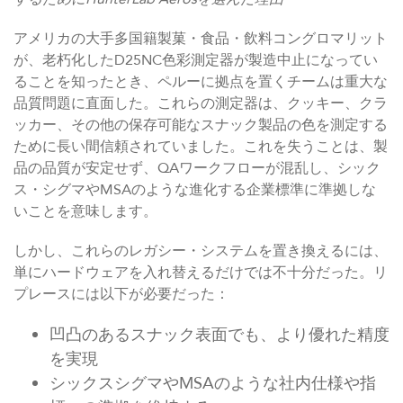
アメリカの大手多国籍製菓・食品・飲料コングロマリット
が、老朽化したD25NC色彩測定器が製造中止になってい
ることを知ったとき、ペルーに拠点を置くチームは重大な
品質問題に直面した。これらの測定器は、クッキー、クラ
ッカー、その他の保存可能なスナック製品の色を測定する
ために長い間信頼されていました。これを失うことは、製
品の品質が安定せず、QAワークフローが混乱し、シック
ス・シグマやMSAのような進化する企業標準に準拠しな
いことを意味します。
しかし、これらのレガシー・システムを置き換えるには、
単にハードウェアを入れ替えるだけでは不十分だった。リ
プレースには以下が必要だった：
凹凸のあるスナック表面でも、より優れた精度
を実現
シックスシグマやMSAのような社内仕様や指