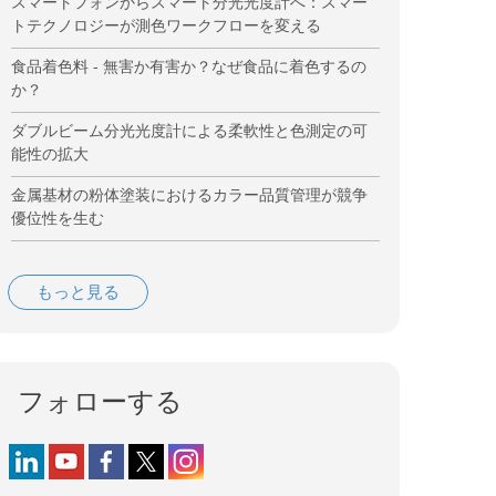
スマートフォンからスマート分光光度計へ：スマー
トテクノロジーが測色ワークフローを変える
食品着色料 - 無害か有害か？なぜ食品に着色するの
か？
ダブルビーム分光光度計による柔軟性と色測定の可
能性の拡大
金属基材の粉体塗装におけるカラー品質管理が競争
優位性を生む
もっと見る
フォローする
Follow us on LinkedIn
Follow us on YouTube
Follow us on Facebook
Follow us on X (formerly Twitter)
Follow us on Instagram