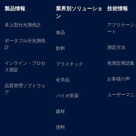
製品情報
業界別ソリューショ
技術情報
ン
卓上型分光測色計
アプリケーシ
ート
食品
ポータブル分光測色
計
測定方法
飲料
インライン・プロセ
色測定用語集
プラスチック
ス測定
お客様の声
化学品
品質管理ソフトウェ
ア
ユーザーマニ
バイオ医薬
建材
塗料