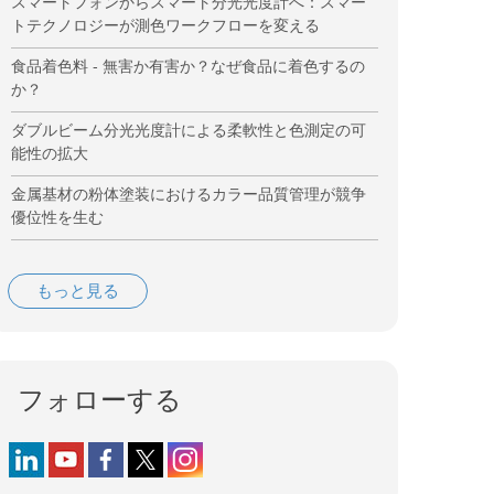
スマートフォンからスマート分光光度計へ：スマー
トテクノロジーが測色ワークフローを変える
食品着色料 - 無害か有害か？なぜ食品に着色するの
か？
ダブルビーム分光光度計による柔軟性と色測定の可
能性の拡大
金属基材の粉体塗装におけるカラー品質管理が競争
優位性を生む
もっと見る
フォローする
Follow us on LinkedIn
Follow us on YouTube
Follow us on Facebook
Follow us on X (formerly Twitter)
Follow us on Instagram