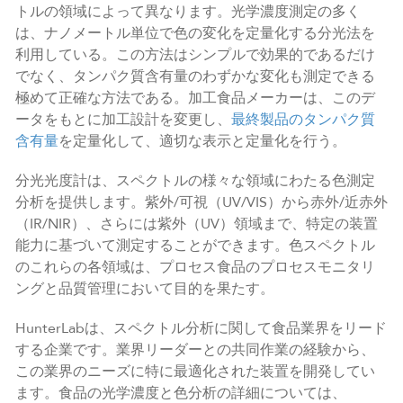
トルの領域によって異なります。光学濃度測定の多く
は、ナノメートル単位で色の変化を定量化する分光法を
利用している。この方法はシンプルで効果的であるだけ
でなく、タンパク質含有量のわずかな変化も測定できる
極めて正確な方法である。加工食品メーカーは、このデ
ータをもとに加工設計を変更し、
最終製品のタンパク質
含有量
を定量化して、適切な表示と定量化を行う。
分光光度計は、スペクトルの様々な領域にわたる色測定
分析を提供します。紫外/可視（UV/VIS）から赤外/近赤外
（IR/NIR）、さらには紫外（UV）領域まで、特定の装置
能力に基づいて測定することができます。色スペクトル
のこれらの各領域は、プロセス食品のプロセスモニタリ
ングと品質管理において目的を果たす。
HunterLabは、スペクトル分析に関して食品業界をリード
する企業です。業界リーダーとの共同作業の経験から、
この業界のニーズに特に最適化された装置を開発してい
ます。食品の光学濃度と色分析の詳細については、