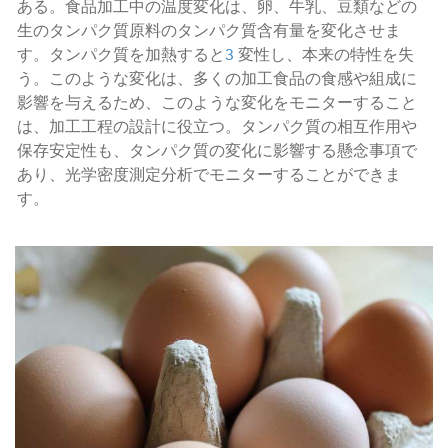
ある。食品加工中の温度変化は、卵、牛乳、豆類などの
生のタンパク質原料のタンパク質含有量を変化させま
す。タンパク質を加熱すると
3
変性し、本来の特性を失
う。このような変化は、多くの加工食品の食感や組成に
影響を与えるため、このような変化をモニターすること
は、加工工程の設計に役立つ。タンパク質の相互作用や
保存安定性も、タンパク質の変化に影響する懸念事項で
あり、光学密度測定分析でモニターすることができま
す。