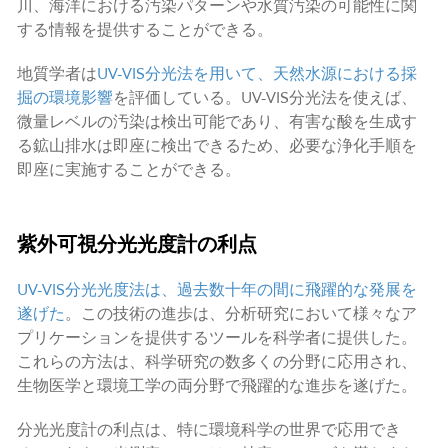
川、海洋における汚染パターンや水質汚染の可能性に関
する情報を提供することができる。
地質学者は
UV-VIS分光法を用いて、天然水源における採
掘の環境影響
を評価している。UV-VIS分光法を使えば、
微量レベルの汚染は検出可能であり、有害な酸を生成す
る鉱山排水は即座に検出できるため、必要な浄化手順を
即座に実施することができる。
紫外可視分光光度計の利点
UV-VIS分光光度法は、過去数十年の間に飛躍的な発展を
遂げた
。この技術の進歩は、分析研究において様々なア
プリケーションを提供するツールを科学者に提供した。
これらの方法は、科学研究の数多くの分野に応用され、
生物医学と環境工学の両分野で飛躍的な進歩を遂げた。
分光光度計の利点は、特に環境科学の世界で応用でき