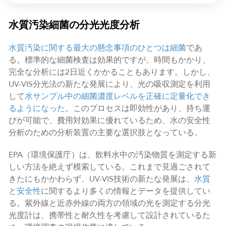
水質汚染細菌の分光光度分析
水質汚染に関する最大の懸念事項のひとつは細菌
であ
る。標準的な細菌検査は効果的ですが、時間もかかり、
完全な分析には2日近くかかることもあります。しかし、
UV-VIS分光法の新たな発展により、光の吸収測定を利用
して
水サンプル中の細菌濃度レベルを正確に定量化でき
るようになった
。このプロセスは即効性があり、持ち運
びが可能で、費用対効果に優れているため、水の安全性
分析のための分析装置の主要な選択肢となっている。
EPA（環境保護庁）は、飲料水中の汚染物質を測定する新
しい方法を絶えず模索している。これまで見過ごされて
きたにもかかわらず、UV-VIS技術の新たな発展は、
水質
と安全性
に関するより多くの情報とデータを提供してい
る。紫外線と近赤外線の両方の領域の光を測定する分光
光度計は、携帯性と耐久性を考慮して設計されているた