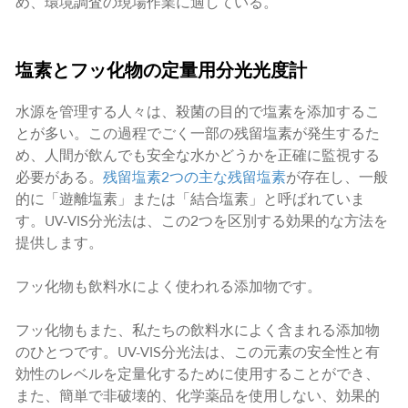
め、環境調査の現場作業に適している。
塩素とフッ化物の定量用分光光度計
水源を管理する人々は、殺菌の目的で塩素を添加するこ
とが多い。この過程でごく一部の残留塩素が発生するた
め、人間が飲んでも安全な水かどうかを正確に監視する
必要がある。
残留塩素
2つの主な残留塩素
が存在し、一般
的に「遊離塩素」または「結合塩素」と呼ばれていま
す。UV-VIS分光法は、この2つを区別する効果的な方法を
提供します。
フッ化物も飲料水によく使われる添加物です。
フッ化物もまた、私たちの飲料水によく含まれる添加物
のひとつです。UV-VIS分光法は、この元素の安全性と有
効性のレベルを定量化するために使用することができ、
また、簡単で非破壊的、化学薬品を使用しない、効果的