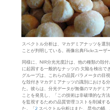
スペクトル分析は、マカデミアナッツを選
ことが判明している。画像出典Flickrユーザー Jes
同様に、NIR分光光度計は、他の種類の殻
に起因する一般的なナッツの 欠陥を検出で
グループは、これらの品質パラメータの目
な殻付きマカデミアナッツの識別における
た。彼らは、分光データが無傷のマカデミ
ことを発見し、「この技術は非破壊的な方
を監視するための品質管理コストを削減す
た。「
2
スペクトル分析はまた、昆虫の蛹、