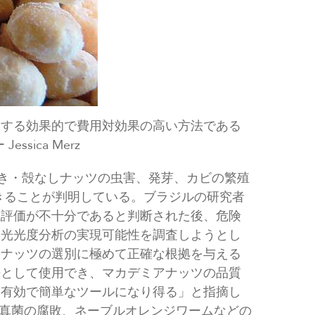
別する効果的で費用対効果の高い方法である
sica Merz
付き・殻なしナッツの虫害、発芽、カビの繁殖
きることが判明している。ブラジルの研究者
視評価が不十分であると判断された後、危険
分光光度分析の実現可能性を調査しようとし
アナッツの選別に極めて正確な根拠を与える
法として使用でき、マカデミアナッツの品質
る有効で簡単なツールになり得る」と指摘し
真菌の腐敗、ネーブルオレンジワームなどの