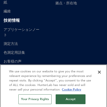
紙
拠点・所在地
繊維
技術情報
アプリケーションノー
ト
測定方法
色測定用語集
お客様の声
ユーザーマニュアル
We use cookies on our website to give you the most
relevant experience by remembering your preferences and
repeat visits. By clicking “Accept”, you consent to the use
of ALL the cookies. HunterLab has never sold and will
©
2026
Hunter Associates Laboratory, Inc.
never sell your personal information.
Cookie Policy
認証
利用規約
プライバシーポリシー
サイトマップ
Your Privacy Rights
Accept
行動規範