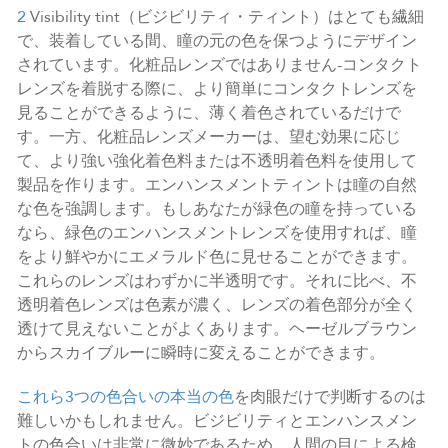
2
Visibility tint（ビジビリティ・ティント）はとても繊細
で、装着している間、瞳の元の色を保つようにデザイン
されています。化粧品レンズではありません-コンタクト
レンズを着脱する際に、より簡単にコンタクトレンズを
見ることができるように、薄く着色されているだけで
す。一方、化粧品レンズメーカーは、望む効果に応じ
て、より強い強化着色料または不透明着色料を使用して
製品を作ります。エンハンスメントティントは瞳の自然
な色を強調します。もしあなたが緑色の瞳を持っている
なら、緑色のエンハンスメントレンズを使用すれば、瞳
をより鮮やかにエメラルド色に見せることができます。
これらのレンズはわずかに半透明です。それに比べ、不
透明着色レンズは色素が濃く、レンズの着色部分が全く
透けて見えないことがよくあります。ヘーゼルブラウン
からスカイブルーに瞬時に変えることができます。
これら3つの色合いの本当の色
を肉眼だけで判断するのは
難しいかもしれません。ビジビリティとエンハンスメン
トの色合いは非常に微妙であるため、人間の目による検