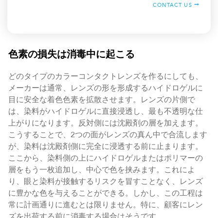
CONTACT US
色素の損失は消毒中に起こる
どのタイプのカラーコンタクトレンズを作るにしても、
メーカーは通常、レンズの形を形成するハイドロゲルに
目に安全な着色色素を拡散させます。レンズの片側で
は、染料がハイドロゲルに直接浸透し、最も不透明な仕
上がりになります。反対側には沈殿剤の層を加えます。
こうすることで、2つの面がレンズの真ん中で合流します
が、染料は沈殿剤側に完全に浸透する前に止まります。
ここから、染料側の上にハイドロゲルまたはポリマーの
層をもう一枚追加し、中心で色を挟みます。これによ
り、眼と染料が接触するリスクを冒すことなく、レンズ
に豊かな色を与えることができる。しかし、この工程は
常に計画通りに進むとは限りません。特に、顧客にレン
ズを出荷する前に消毒する場合はそうです。