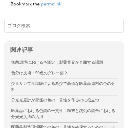
Bookmark the
permalink
.
関連記事
無菌環境における色測定：製薬業界が直面する課題
色分け技術：50色のグレー薬？
少量サンプル試験による希少で高価な医薬品原料の色の分
析
分光光度計が蜜蝋の色の一貫性を作るのに役立つ
医薬品における色調の一貫性：粉末と錠剤の調合における
分光光度法の活用
医薬品製造現場間での色の一貫性を確保するためのヒッチ