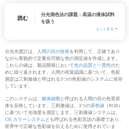
分光測色法の課題：高温の液体試料
読む
を扱う
もっと見る
分光光度計は、
人間の目の技術
を利用して、正確であり
ながら客観的で定量化可能な色の測定値を作成します。
これらの値は、製品開発において
色の品質と一貫性
のた
めに繰り返されます。人間の視覚認識に基づいて、色彩
測定は三刺激値と呼ばれる3つの色彩値のシステムに依存
しています。
このシステムは、
錐体細胞
と呼ばれる人間の目の色受容
体を反映しています。三刺激値は、3つの
原色値
（RGB）
に基づいて光強度を測定します。三刺激値システムは、
CIE カラーシステム
とも呼ばれる色彩言語の基礎であり、
世界中で正確な色彩値を伝えるために使用されていま