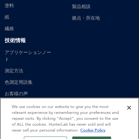
塗料
製品相談
紙
拠点・所在地
繊維
技術情報
アプリケーションノー
ト
測定方法
色測定用語集
お客様の声
ユーザーマニュアル
We use cookies on our website to give you the most
relevant experience by remembering your preferences and
repeat visits. By clicking “Accept”, you consent to the use
of ALL the cookies. HunterLab has never sold and will
©
2026
Hunter Associates Laboratory, Inc.
never sell your personal information.
Cookie Policy
認証
利用規約
プライバシーポリシー
サイトマップ