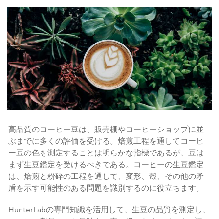
高品質のコーヒー豆は、販売棚やコーヒーショップに並
ぶまでに多くの評価を受ける。焙煎工程を通してコーヒ
ー豆の色を測定することは明らかな指標であるが、豆は
まず生豆鑑定を受けるべきである。コーヒーの生豆鑑定
は、焙煎と粉砕の工程を通して、変形、殻、その他の矛
盾を示す可能性のある問題を識別するのに役立ちます。
HunterLabの専門知識を活用して、生豆の品質を測定し、