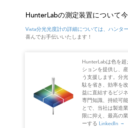
HunterLabの測定装置につ
Vista分光光度計の詳細については、ハン
喜んでお手伝いいたします！
HunterLabは
ションを提供し、
う支援します。分
駄を省き、効率を
益に直結するビジ
専門知識、持続可
とで、当社は製造
限に抑え、最高の
ーする
LinkedIn