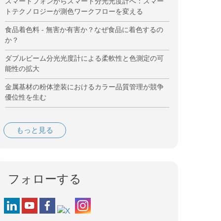
スマートフォンからスマート分光光度計へ：スマー
トテクノロジーが測色ワークフローを変える
食品着色料 - 無害か有害か？なぜ食品に着色するの
か？
ダブルビーム分光光度計による柔軟性と色測定の可
能性の拡大
金属基材の粉体塗装におけるカラー品質管理が競争
優位性を生む
もっと見る
フォローする
Follow us on LinkedIn
Follow us on YouTube
Follow us on Facebook
Follow us on Instagram
Follow us on X (formerly Twitter)