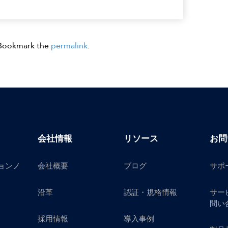
 Bookmark the
permalink
.
会社情報
リソース
お問
ョンノ
会社概要
ブログ
サポ
沿革
認証・規格情報
サー
問い
採用情報
導入事例