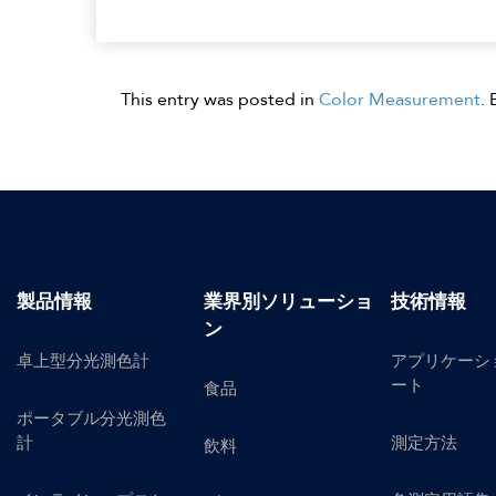
This entry was posted in
Color Measurement
.
製品情報
業界別ソリューショ
技術情報
ン
卓上型分光測色計
アプリケーシ
ート
食品
ポータブル分光測色
計
測定方法
飲料