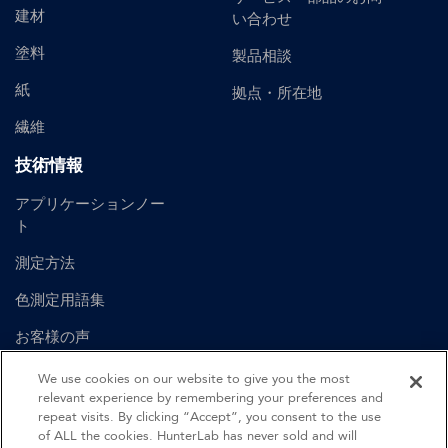
建材
い合わせ
塗料
製品相談
紙
拠点・所在地
繊維
技術情報
アプリケーションノー
ト
測定方法
色測定用語集
お客様の声
ユーザーマニュアル
We use cookies on our website to give you the most
relevant experience by remembering your preferences and
repeat visits. By clicking “Accept”, you consent to the use
of ALL the cookies. HunterLab has never sold and will
©
2026
Hunter Associates Laboratory, Inc.