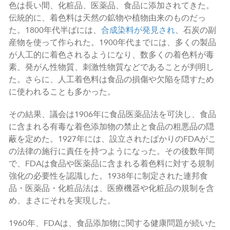
色は長い間、化粧品、医薬品、食品に添加されてきた。
伝統的に、着色料は天然の鉱物や植物由来のものだっ
た。1800年代半ばには、
合成染料が発見され
、石炭の副
産物を使って作られた。1900年代までには、多くの製品
が人工的に着色されるようになり、数多くの着色料が毒
素、発がん性物質、刺激性物質などであることが判明し
た。さらに、人工着色料は食品の損傷や欠陥を隠すため
に使われることも多かった。
その結果、議会は1906年に食品医薬品法を可決し、食品
に含まれる有毒な着色添加物の禁止と食品の粗悪品の隠
蔽を定めた。1927年には、設立されたばかりのFDAがこ
の法律の施行に責任を持つようになった。その後数年間
で、FDAは食品や医薬品に含まれる着色料に対する規制
強化の必要性を認識した。1938年に制定された連邦食
品・医薬品・化粧品法は、医療機器や化粧品の規制を含
め、まさにそれを実現した。
1960年、FDAは、食品添加物に関する健康問題が続いた