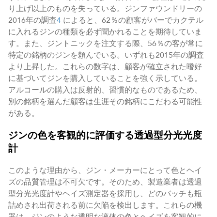
り上げ以上のものを失っている。ジンファウンドリーの
2016年の調査
4
によると、62％の顧客がバーでカクテル
に入れるジンの種類を必ず聞かれることを期待していま
す。また、ジントニックを注文する際、56％の客が常に
特定の銘柄のジンを頼んでいる。いずれも2015年の調査
より上昇した。これらの数字は、顧客が確立された嗜好
に基づいてジンを購入していることを強く示している。
アルコールの購入は反射的、習慣的なものであるため、
別の銘柄を選んだ顧客は生涯その銘柄にこだわる可能性
がある。
ジンの色を客観的に評価する透過型分光光度
計
このような理由から、ジン・メーカーにとって色とヘイ
ズの品質管理は不可欠です。そのため、製造業者は透過
型分光光度計やヘイズ測定器を採用し、どのバッチも瓶
詰めされ出荷される前に欠陥を検出します。これらの機
器は、ジンのような透明な液体の色とヘイズを客観的に