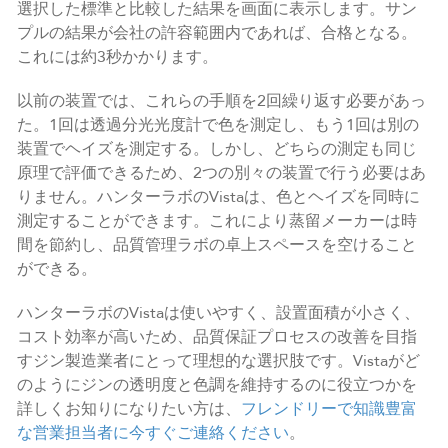
選択した標準と比較した結果を画面に表示します。サン
プルの結果が会社の許容範囲内であれば、合格となる。
これには約3秒かかります。
以前の装置では、これらの手順を2回繰り返す必要があっ
た。1回は透過分光光度計で色を測定し、もう1回は別の
装置でヘイズを測定する。しかし、どちらの測定も同じ
原理で評価できるため、2つの別々の装置で行う必要はあ
りません。ハンターラボのVistaは、色とヘイズを同時に
測定することができます。これにより蒸留メーカーは時
間を節約し、品質管理ラボの卓上スペースを空けること
ができる。
ハンターラボのVistaは使いやすく、設置面積が小さく、
コスト効率が高いため、品質保証プロセスの改善を目指
すジン製造業者にとって理想的な選択肢です。Vistaがど
のようにジンの透明度と色調を維持するのに役立つかを
詳しくお知りになりたい方は、
フレンドリーで知識豊富
な営業担当者に今すぐご連絡ください
。