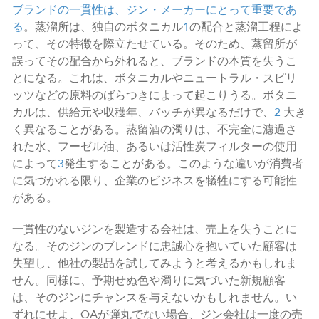
ブランドの一貫性は、ジン・メーカーにとって重要であ
る
。蒸溜所は、独自のボタニカル
1
の配合と蒸溜工程によ
って、その特徴を際立たせている。そのため、蒸留所が
誤ってその配合から外れると、ブランドの本質を失うこ
とになる。これは、ボタニカルやニュートラル・スピリ
ッツなどの原料のばらつきによって起こりうる。ボタニ
カルは、供給元や収穫年、バッチが異なるだけで、
2
大き
く異なることがある。蒸留酒の濁りは、不完全に濾過さ
れた水、フーゼル油、あるいは活性炭フィルターの使用
によって
3
発生することがある。このような違いが消費者
に気づかれる限り、企業のビジネスを犠牲にする可能性
がある。
一貫性のないジンを製造する会社は、売上を失うことに
なる。そのジンのブレンドに忠誠心を抱いていた顧客は
失望し、他社の製品を試してみようと考えるかもしれま
せん。同様に、予期せぬ色や濁りに気づいた新規顧客
は、そのジンにチャンスを与えないかもしれません。い
ずれにせよ、QAが弾丸でない場合、ジン会社は一度の売