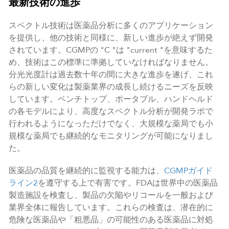
最新技術の進歩
スペクトル技術は医薬品分析に多くのアプリケーション
を提供し、他の技術と同様に、新しい進歩が絶えず開発
されています。CGMPの "C "は "current "を意味するた
め、技術はこの標準に準拠していなければなりません。
分光光度計は過去数十年の間に大きな進歩を遂げ、これ
らの新しい変化は製薬業界の成長し続けるニーズを反映
しています。ベンチトップ、ポータブル、ハンドヘルド
の各モデルにより、高度なスペクトル分析が開発ラボで
行われるようになっただけでなく、大規模な薬局でも小
規模な薬局でも継続的なモニタリングが可能になりまし
た。
医薬品の品質を継続的に監視する能力は、
CGMPガイド
ライン
2
を遵守する上で有害です。FDAは世界中の医薬品
製造施設を検査し、製品の欠陥やリコールを一般および
業界全体に報告しています。これらの検査は、潜在的に
危険な医薬品や「粗悪品」の可能性のある医薬品に対処