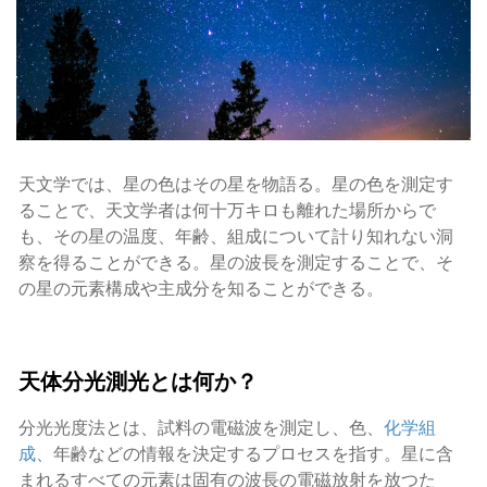
天文学では、星の色はその星を物語る。星の色を測定す
ることで、天文学者は何十万キロも離れた場所からで
も、その星の温度、年齢、組成について計り知れない洞
察を得ることができる。星の波長を測定することで、そ
の星の元素構成や主成分を知ることができる。
天体分光測光とは何か？
分光光度法とは、試料の電磁波を測定し、色、
化学組
成
、年齢などの情報を決定するプロセスを指す。星に含
まれるすべての元素は固有の波長の電磁放射を放つた