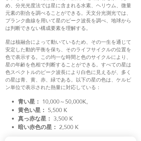
め、分光光度法では星に含まれる水素、ヘリウム、微量
元素の割合を調べることができる。天文分光測光では、
プランク曲線を用いて星のピーク波長を調べ、地球から
は判断できない構成要素を理解する。
星は核融合によって動いているため、その一生を通じて
安定した動的平衡を保ち、そのライフサイクルの位置を
色で表示する。この均一な時間と色のサイクルにより、
星の年齢を色相で判断することができる。すべての星は
色スペクトルのピーク波長により白色に見えるが、多く
の星は青、黄、赤、緑である。以下の星の色は、ケルビ
ン単位で表示された熱量に対応している：
青い星：
10,000～50,000K。
黄色い星：
5,500 K
真っ赤な星：
3,500 K
暗い赤色の星：
2,500 K