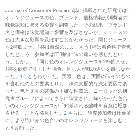
Journal of Consumer Research誌に掲載された研究では、
オレンジジュースの色、ブランド、価格情報が消費者の
味覚認知に与える影響を調査した。その結果、ブランド
名と価格は味覚認知に影響を及ぼさないが、ジュースの
色は大きな影響を及ぼすことがわかった。同じジュース
を2杯飲ませ、1杯は自然のまま、もう1杯は着色料で着色
したところ、参加者は圧倒的に味の違いを感じたとい
う。しかし、「同じ色のオレンジジュースを2杯飲ませ、
1杯を砂糖で甘くした場合、同じ人が味の違いを感じなか
った」
1
こともわかった。実際、色は、実際の味そのもの
を含む他のどの要素よりも、味の支配的な決定要因であ
った。色と味覚の関係の正確な性質は、ヨーロッパの研
究者グループによってさらに調査され、緑がかった色合
いのオレンジジュースが「知覚される酸味を有意に増加
させる」ことを発見した。
2
さらに、研究参加者は圧倒的
に、より強い赤の色合いのオレンジジュースを楽しむこ
とを期待した。