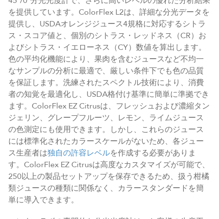
45°/0°分光光度計で、さらに高いレベルの優れた分析結果
を提供しています。ColorFlex L2は、詳細な分光データを
提供し、USDAオレンジジュース4規格に対応するシトラ
ス・スコア値と、個別のシトラス・レッドネス（CR）お
よびシトラス・イエローネス（CY）数値を算出します。
色の平均化機能により、果肉を含むジュースなど不均一
なサンプルの分析に最適で、厳しい条件下でも色の品質
を保証します。洗練されたスペクトル技術により、消費
者の知覚を最適化し、USDA格付け基準に簡単に準拠でき
ます。ColorFlex EZ Citrusは、フレッシュおよび濃縮タン
ジェリン、グレープフルーツ、レモン、ライムジュース
の色測定にも使用できます。しかし、これらのジュース
には標準化されたカラースケールがないため、各ジュー
ス生産者は
独自の許容レベル
を作成する必要がありま
す。ColorFlex EZ Citrusは高度なカスタマイズが可能で、
250以上の製品セットアップを保存できるため、扱う柑橘
類ジュースの種類に関係なく、カラースタンダードを簡
単に導入できます。