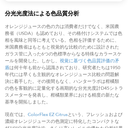
分光光度法による色品質分析
オレンジジュースの色の力は消費者だけでなく、米国農
務省（USDA）も認めており、その格付けシステムでは色
相を風味と同等に考えている。色相を評価するために、
米国農務省はもともと視覚的な比較のために設計された
ガラス管に入った6つの色標準からなる特殊なカラースケ
ールを開発した。しかし、
視覚に基づく色品質評価の矛
盾
は何十年も前から認識されており、研究者たちは1950
年代には早くも主観的なオレンジジュース比較の問題解
決に着手した。その後間もなく、ハンターラボは柑橘類
の色を客観的に定量化する画期的な分光光度計D45シトラ
スメーターを発表し、柑橘類業界における精度の新たな
基準を開拓しました。
現在では、
ColorFlex EZ Citrus
という、フレッシュおよび
濃縮オレンジジュースの色測定に特化したコンパクトな