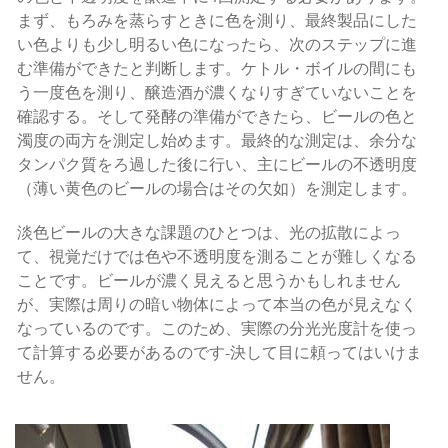
まず、もろみを蒸らすときに色を測り、最終製品にした
い色よりも少し明るい色になったら、次のステップに進
む準備ができたと判断します。ケトル・ボイルの間にも
う一度色を測り、醸造酒が濃くなりすぎていないことを
確認する。そして発酵の準備ができたら、ビールの色と
濁度の両方を測定し始めます。最終的な測定は、余分な
タンパク質をろ過した後に行い、主にビールの不透明度
（薄い黄色のビールの場合はその欠如）を測定します。
淡色ビールの大きな課題のひとつは、光の拡散によっ
て、視覚だけでは色や不透明度を測ることが難しくなる
ことです。ビールが濃く見えると思うかもしれません
が、実際は周りの暗い物体によって本当の色が見えなく
なっているのです。このため、実際の分光光度計を使っ
て計算する必要があるのです-決して目に頼ってはいけま
せん。