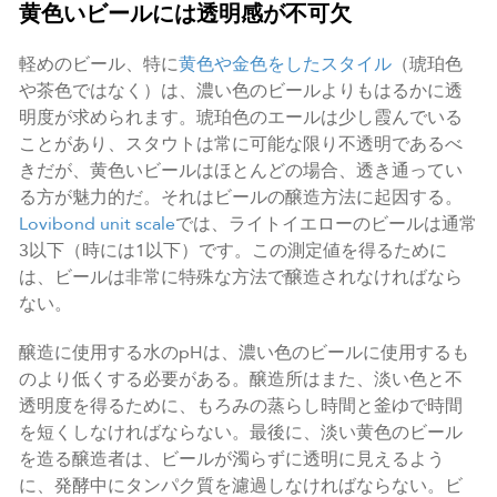
黄色いビールには透明感が不可欠
軽めのビール、特に
黄色や金色をしたスタイル
（琥珀色
や茶色ではなく）は、濃い色のビールよりもはるかに透
明度が求められます。琥珀色のエールは少し霞んでいる
ことがあり、スタウトは常に可能な限り不透明であるべ
きだが、黄色いビールはほとんどの場合、透き通ってい
る方が魅力的だ。それはビールの醸造方法に起因する。
Lovibond unit scale
では、ライトイエローのビールは通常
3以下（時には1以下）です。この測定値を得るために
は、ビールは非常に特殊な方法で醸造されなければなら
ない。
醸造に使用する水のpHは、濃い色のビールに使用するも
のより低くする必要がある。醸造所はまた、淡い色と不
透明度を得るために、もろみの蒸らし時間と釜ゆで時間
を短くしなければならない。最後に、淡い黄色のビール
を造る醸造者は、ビールが濁らずに透明に見えるよう
に、発酵中にタンパク質を濾過しなければならない。ビ