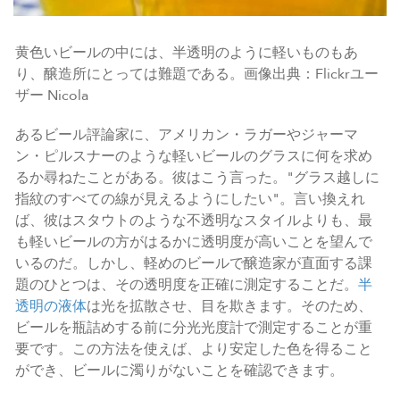
黄色いビールの中には、半透明のように軽いものもあ
り、醸造所にとっては難題である。画像出典：Flickrユー
ザー Nicola
あるビール評論家に、アメリカン・ラガーやジャーマ
ン・ピルスナーのような軽いビールのグラスに何を求め
るか尋ねたことがある。彼はこう言った。"グラス越しに
指紋のすべての線が見えるようにしたい"。言い換えれ
ば、彼はスタウトのような不透明なスタイルよりも、最
も軽いビールの方がはるかに透明度が高いことを望んで
いるのだ。しかし、軽めのビールで醸造家が直面する課
題のひとつは、その透明度を正確に測定することだ。
半
透明の液体
は光を拡散させ、目を欺きます。そのため、
ビールを瓶詰めする前に分光光度計で測定することが重
要です。この方法を使えば、より安定した色を得ること
ができ、ビールに濁りがないことを確認できます。