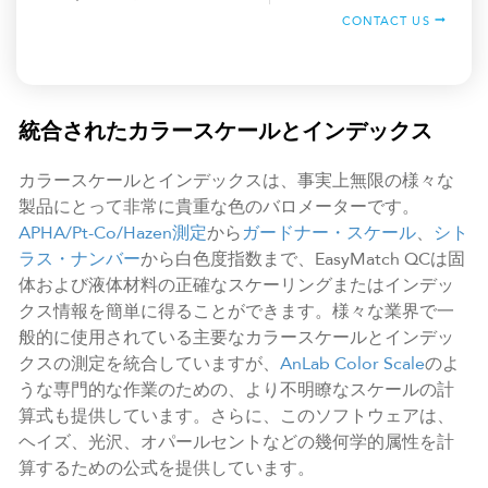
CONTACT US
統合されたカラースケールとインデックス
カラースケールとインデックスは、事実上無限の様々な
製品にとって非常に貴重な色のバロメーターです。
APHA/Pt-Co/Hazen測定
から
ガードナー・スケール
、
シト
ラス・ナンバー
から白色度指数まで、EasyMatch QCは固
体および液体材料の正確なスケーリングまたはインデッ
クス情報を簡単に得ることができます。様々な業界で一
般的に使用されている主要なカラースケールとインデッ
クスの測定を統合していますが、
AnLab Color Scale
のよ
うな専門的な作業のための、より不明瞭なスケールの計
算式も提供しています。さらに、このソフトウェアは、
ヘイズ、光沢、オパールセントなどの幾何学的属性を計
算するための公式を提供しています。