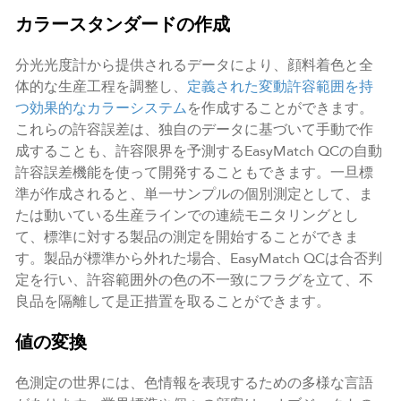
カラースタンダードの作成
分光光度計から提供されるデータにより、顔料着色と全
体的な生産工程を調整し、
定義された変動許容範囲を持
つ効果的なカラーシステム
を作成することができます。
これらの許容誤差は、独自のデータに基づいて手動で作
成することも、許容限界を予測するEasyMatch QCの自動
許容誤差機能を使って開発することもできます。一旦標
準が作成されると、単一サンプルの個別測定として、ま
たは動いている生産ラインでの連続モニタリングとし
て、標準に対する製品の測定を開始することができま
す。製品が標準から外れた場合、EasyMatch QCは合否判
定を行い、許容範囲外の色の不一致にフラグを立て、不
良品を隔離して是正措置を取ることができます。
値の変換
色測定の世界には、色情報を表現するための多様な言語