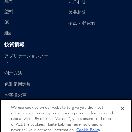
建材
い合わせ
塗料
製品相談
紙
拠点・所在地
繊維
技術情報
アプリケーションノー
ト
測定方法
色測定用語集
お客様の声
ユーザーマニュアル
We use cookies on our website to give you the most
relevant experience by remembering your preferences and
repeat visits. By clicking “Accept”, you consent to the use
of ALL the cookies. HunterLab has never sold and will
©
2026
Hunter Associates Laboratory, Inc.
never sell your personal information.
Cookie Policy