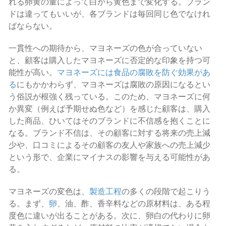
れる卵黄の量によって白から黄色まで変化する。ブラン
ドは違ってもいいが、各ブランドは毎回同じ色でなけれ
ばならない。
一貫性への期待から、マヨネーズの色が合っていない
と、顧客は購入したマヨネーズに否定的な印象を持つ可
能性が高い。
マヨネーズには食品の腐敗を防ぐ効果があ
る
にもかかわらず、マヨネーズは腐敗の原因になるとい
う俗説が根強く残っている。このため、マヨネーズに何
か異変（例えば予期せぬ色など）を感じた顧客は、購入
した商品、ひいてはそのブランドに不信感を抱くことに
なる。ブランド不信は、その顧客に対する将来の売上減
少や、口コミによるその顧客の友人や家族への売上減少
という形で、企業にマイナスの影響を与える可能性があ
る。
マヨネーズの変色は、
製造工程
の多くの段階で起こりう
る。まず、
卵
、油、酢、香辛料などの原材料は、ある程
度色に違いが出ることがある。次に、卵白の代わりに卵