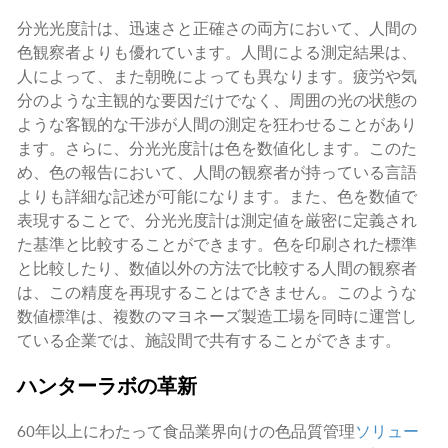
分光光度計は、迅速さと正確さの両方において、人間の
色観察者よりも優れています。人間による測定結果は、
人によって、また朝晩によっても異なります。疲労や気
分のような主観的な要因だけでなく、周囲の光の状態の
ような客観的な干渉が人間の測定を狂わせることがあり
ます。さらに、分光光度計は色を数値化します。このた
め、色の報告において、人間の観察者が持っている言語
よりも詳細な記述が可能になります。また、色を数値で
表現することで、分光光度計は測定値を厳密に定義され
た基準と比較することができます。色を印刷された標準
と比較したり、数値以外の方法で比較する人間の観察者
は、この精度を再現することはできません。このような
数値標準は、複数のマヨネーズ製造工場を同時に運営し
ている企業では、施設間で共有することができます。
ハンターラボの革新
60年以上にわたって食品業界向けの色品質管理
ソリュー