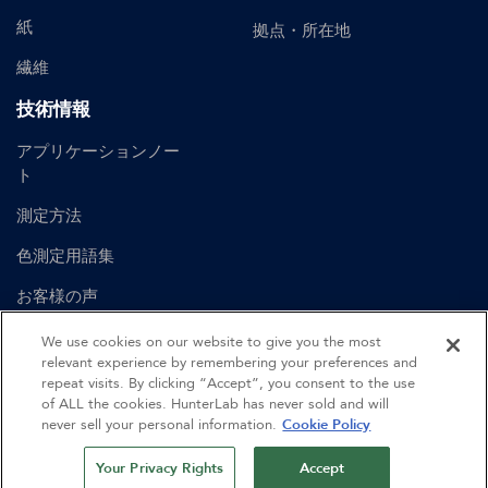
紙
拠点・所在地
繊維
技術情報
アプリケーションノー
ト
測定方法
色測定用語集
お客様の声
ユーザーマニュアル
We use cookies on our website to give you the most
relevant experience by remembering your preferences and
repeat visits. By clicking “Accept”, you consent to the use
of ALL the cookies. HunterLab has never sold and will
©
2026
Hunter Associates Laboratory, Inc.
never sell your personal information.
Cookie Policy
認証
利用規約
プライバシーポリシー
サイトマップ
Your Privacy Rights
Accept
行動規範