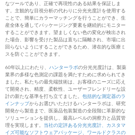
なツールであり、正確で再現性のある結果を保証しま
す。主観的な目視分析の代わりに分光光度計を使用する
ことで、簡単にカラーマッチングを行うことができ、生
産全体を通してパッケージング要素を継続的にモニター
することができます。望ましくない色の変化が検出され
た場合、影響を受けた製品は直ちに隔離され、市場に出
回らないようにすることができるため、潜在的な医療ミ
スを防ぐことができます。
60年以上にわたり、
ハンターラボ
の分光光度計は、製薬
業界の多様な色測定の課題を満たすために求められてき
ました。私たちの最先端技術は、お客様のニーズに応え
て開発され、精度、柔軟性、ユーザーフレンドリーな設
計の新たな基準を打ち立てました。
包括的な測定器のラ
インナップ
からお選びいただけるハンターラボは、研究
開発から製造まで、医薬品包装製造の全段階に革新的な
ソリューションを提供し、最高レベルの洞察力と品質管
理を実現します。
当社の定評ある分光光度計、カスタマ
イズ可能なソフトウェアパッケージ、ワールドクラスの