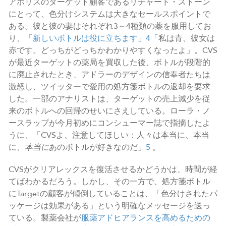
アポリスのターゲット顧客であるリチャード・ストーン
にとって、色分けシステムは大きなセールスポイントで
ある。彼と彼の妻はそれぞれ3～4種類の薬を服用してお
り、「
新しいボトルは役に立ちます
」
4
「私は青、彼女は
赤です。どっちがどっちかわかりやすくなったよ」。CVS
が最近ターゲットの薬局を買収した後、ボトルが段階的
に廃止されたとき、アドラーのデザインの信奉者たちは
激怒し、ツイッターで愛用の処方箋ボトルの返却を要求
した。一部のアナリストは、ターゲットの売上減少を従
来のボトルへの回帰のせいにさえしている。ローラ・ノ
ースラップが今月初めにコンシューマー誌で指摘したよ
うに、「CVSよ、注意してほしい：人々は本当に、本当
に、
本当に
あのボトルが好きなのだ」
5
。
CVSがクリアレックスを復活させるかどうかは、時間が経
てばわかるだろう。しかし、その一方で、処方箋ボトル
にTargetの顧客が傾倒していることは、「色分けされたパ
ッケージは効果がある」という明確なメッセージを送っ
ている。製薬会社が
服薬アドヒアランスを高めるための