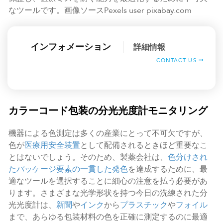
なツールです。画像ソースPexels user pixabay.com
インフォメーション
詳細情報
CONTACT US
カラーコード包装の分光光度計モニタリング
機器による色測定は多くの産業にとって不可欠ですが、
色が
医療用安全装置
として配備されるときほど重要なこ
とはないでしょう。そのため、製薬会社は、
色分けされ
たパッケージ要素の一貫した発色
を達成するために、最
適なツールを選択することに細心の注意を払う必要があ
ります。さまざまな光学形状を持つ今日の洗練された分
光光度計は、
新聞
や
インク
から
プラスチック
や
フォイル
まで、あらゆる包装材料の色を正確に測定するのに最適