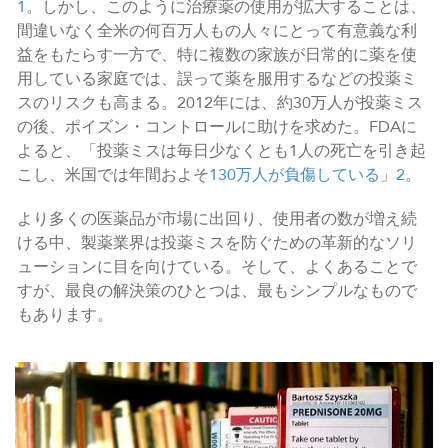
1
。しかし、このように治療薬の使用が拡大することは、
間違いなく全米の何百万人もの人々にとって有意義な利
益をもたらす一方で、特に複数の家族が日常的に薬を使
用している家庭では、誤って薬を服用するなどの投薬ミ
スのリスクも高まる。2012年には、約30万人が投薬ミス
の後、ポイズン・コントロールに助けを求めた。FDAに
よると、「投薬ミスは毎日少なくとも1人の死亡を引き起
こし、米国では年間およそ
130万人が負傷している
」
2
。
より多くの医薬品が市場に出回り、使用者の数が増え続
ける中、製薬業界は投薬ミスを防ぐための革新的なソリ
ューションに目を向けている。そして、よくあることで
すが、最良の解決策のひとつは、最もシンプルなもので
もあります。