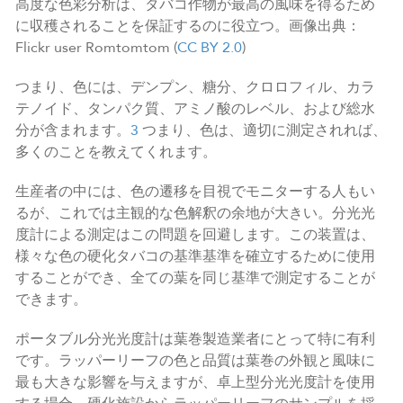
高度な色彩分析は、タバコ作物が最高の風味を得るため
に収穫されることを保証するのに役立つ。画像出典：
Flickr user Romtomtom (
CC BY 2.0
)
つまり、色には、デンプン、糖分、クロロフィル、カラ
テノイド、タンパク質、アミノ酸のレベル、および総水
分が含まれます。
3
つまり、色は、適切に測定されれば、
多くのことを教えてくれます。
生産者の中には、色の遷移を目視でモニターする人もい
るが、これでは主観的な色解釈の余地が大きい。分光光
度計による測定はこの問題を回避します。この装置は、
様々な色の硬化タバコの基準基準を確立するために使用
することができ、全ての葉を同じ基準で測定することが
できます。
ポータブル分光光度計は葉巻製造業者にとって特に有利
です。ラッパーリーフの色と品質は葉巻の外観と風味に
最も大きな影響を与えますが、卓上型分光光度計を使用