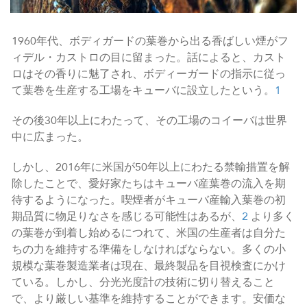
1960年代、ボディガードの葉巻から出る香ばしい煙がフ
ィデル・カストロの目に留まった。話によると、カスト
ロはその香りに魅了され、ボディーガードの指示に従っ
て葉巻を生産する工場をキューバに設立したという。
1
その後30年以上にわたって、その工場のコイーバは世界
中に広まった。
しかし、2016年に米国が50年以上にわたる禁輸措置を解
除したことで、愛好家たちはキューバ産葉巻の流入を期
待するようになった。喫煙者がキューバ産輸入葉巻の初
期品質に物足りなさを感じる可能性はあるが、
2
より多く
の葉巻が到着し始めるにつれて、米国の生産者は自分た
ちの力を維持する準備をしなければならない。多くの小
規模な葉巻製造業者は現在、最終製品を目視検査にかけ
ている。しかし、分光光度計の技術に切り替えること
で、より厳しい基準を維持することができます。安価な