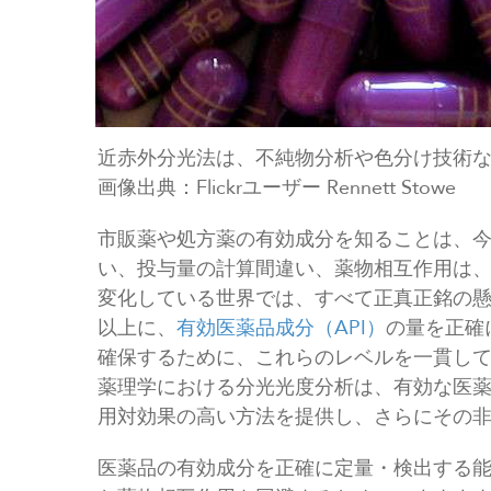
近赤外分光法は、不純物分析や色分け技術
画像出典：Flickrユーザー Rennett Stowe
市販薬や処方薬の有効成分を知ることは、
い、投与量の計算間違い、薬物相互作用は
変化している世界では、すべて正真正銘の
以上に、
有効医薬品成分（API）
の量を正確
確保するために、これらのレベルを一貫し
薬理学における分光光度分析は、有効な医
用対効果の高い方法を提供し、さらにその
医薬品の有効成分を正確に定量・検出する