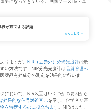
要になってきている。画像ソースFlickrユ
業界が直面する課題
もっと見る
がありますが、
NIR（近赤外）分光光度計
は最
すい方法です。NIR分光光度計は
品質管理へ
な医薬品有効成分の測定を効果的に行いま
グにおいて、NIR装置はいくつかの要因から
法は効果的な信号対雑音比
を示し、化学者が医
合物を特定するのに役立ちます
。NIRはまた、