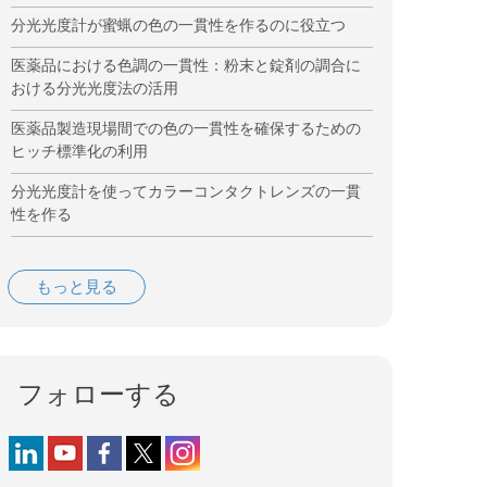
分光光度計が蜜蝋の色の一貫性を作るのに役立つ
医薬品における色調の一貫性：粉末と錠剤の調合に
おける分光光度法の活用
医薬品製造現場間での色の一貫性を確保するための
ヒッチ標準化の利用
分光光度計を使ってカラーコンタクトレンズの一貫
性を作る
もっと見る
フォローする
Follow us on LinkedIn
Follow us on YouTube
Follow us on Facebook
Follow us on X (formerly Twitter)
Follow us on Instagram