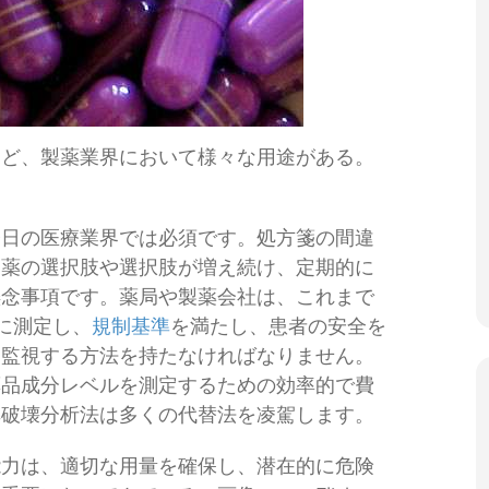
など、製薬業界において様々な用途がある。
今日の医療業界では必須です。処方箋の間違
、薬の選択肢や選択肢が増え続け、定期的に
懸念事項です。薬局や製薬会社は、これまで
に測定し、
規制基準
を満たし、患者の安全を
て監視する方法を持たなければなりません。
薬品成分レベルを測定するための効率的で費
非破壊分析法は多くの代替法を凌駕します。
能力は、適切な用量を確保し、潜在的に危険