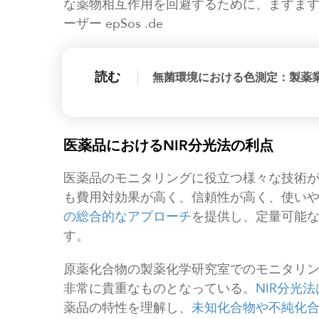
な薬物相互作用を回避するために、ますます重
ーザー epSos .de
読む
無菌環境における色測定：製薬
医薬品におけるNIR分光法の利点
医薬品のモニタリングに役立つ様々な技術
も費用対効果が高く、信頼性が高く、使いや
の総合的なアプローチ
を提供し、定量可能
す。
原薬化合物の製薬化学研究室でのモニタリン
非常に貴重なものとなっている。
NIR分光
薬品の特性を理解し、
未知化合物や不純化