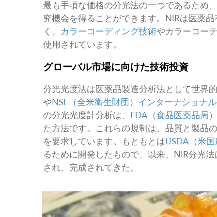
最も手頃な価格の分光法の一つであるため
究機会を得ることができます。NIRは医薬
く、
カラーコーディング技術
やカラーコー
使用されています。
グローバル市場に向けた技術投資
分光光度法は医薬品製造分析法として世界的
や
NSF（全米衛生財団）インターナショナル
の分光光度計分析は、
FDA（食品医薬品局
た方法です。これらの規制は、品質と製品
を要求しています。もともとは
USDA（米
るために開発したもので、以来、NIR分光
され、完成されてきた。