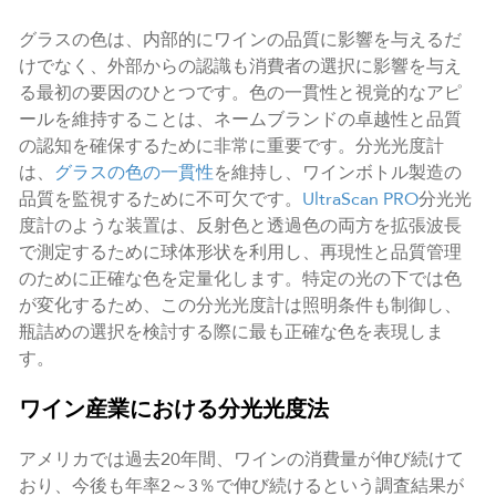
グラスの色は、内部的にワインの品質に影響を与えるだ
けでなく、外部からの認識も消費者の選択に影響を与え
る最初の要因のひとつです。色の一貫性と視覚的なアピ
ールを維持することは、ネームブランドの卓越性と品質
の認知を確保するために非常に重要です。分光光度計
は、
グラスの色の一貫性
を維持し、ワインボトル製造の
品質を監視するために不可欠です。
UltraScan PRO
分光光
度計のような装置は、反射色と透過色の両方を拡張波長
で測定するために球体形状を利用し、再現性と品質管理
のために正確な色を定量化します。特定の光の下では色
が変化するため、この分光光度計は照明条件も制御し、
瓶詰めの選択を検討する際に最も正確な色を表現しま
す。
ワイン産業における分光光度法
アメリカでは過去20年間、ワインの消費量が伸び続けて
おり、今後も年率2～3％で伸び続けるという調査結果が