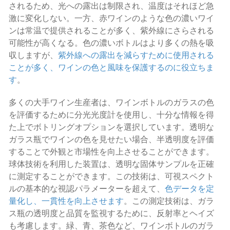
されるため、光への露出は制限され、温度はそれほど急
激に変化しない。一方、赤ワインのような色の濃いワイ
ンは常温で提供されることが多く、紫外線にさらされる
可能性が高くなる。色の濃いボトルはより多くの熱を吸
収しますが、
紫外線への露出を減らすために使用される
ことが多く、ワインの色と風味を保護するのに役立ちま
す
。
多くの大手ワイン生産者は、ワインボトルのガラスの色
を評価するために分光光度計を使用し、十分な情報を得
た上でボトリングオプションを選択しています。透明な
ガラス瓶でワインの色を見せたい場合、半透明度を評価
することで外観と市場性を向上させることができます。
球体技術を利用した装置は、透明な固体サンプルを正確
に測定することができます。この技術は、可視スペクト
ルの基本的な視認パラメーターを超えて、
色データを定
量化し、一貫性を向上させます
。この測定技術は、ガラ
ス瓶の透明度と品質を監視するために、反射率とヘイズ
も考慮します。緑、青、茶色など、ワインボトルのガラ