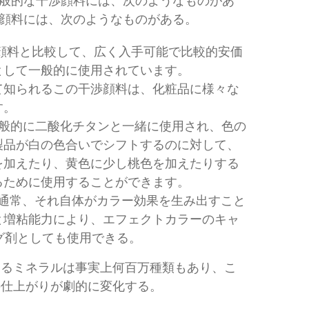
般的な干渉顔料には、次のようなものがあ
顔料には、次のようなものがある。
顔料と比較して、広く入手可能で比較的安価
として一般的に使用されています。
て知られるこの干渉顔料は、化粧品に様々な
す。
般的に二酸化チタンと一緒に使用され、色の
製品が白の色合いでシフトするのに対して、
を加えたり、黄色に少し桃色を加えたりする
るために使用することができます。
通常、それ自体がカラー効果を生み出すこと
と増粘能力により、エフェクトカラーのキャ
グ剤としても使用できる。
きるミネラルは事実上何百万種類もあり、こ
の仕上がりが劇的に変化する。