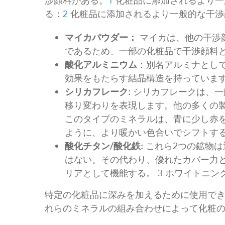
渉顔料がある。
1
化粧品に添加されるより一
る：
2
化粧品に添加されるより一般的な干渉
マイカパウダー：
マイカは、他の干渉
であるため、一部の化粧品で干渉顔料
酸化アルミニウム
：別名アルミナとし
効果をもたらす結晶構造を持っていま
シリカフレーク:
シリカフレークは、一
移り変わりを表現します。他の多くの
このタイプのミネラルは、青に少し赤
ように、より暖かい色合いでシフトす
酸化チタン/酸化鉄:
これら2つの鉱物は
はない。その代わり、優れたカバー力
リアとして機能する。
3
ホワイトニン
特定の化粧品に深みを加えるために使用で
れらのミネラルの組み合わせによって化粧