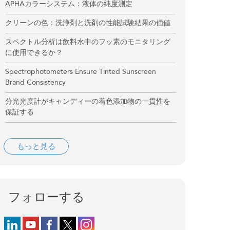
APHAカラーシステム：液体の純度測定
クリーンの色：洗浄剤と洗剤の性能試験結果の価値
スペクトル分析は飲料水中のフッ素のモニタリング
に使用できるか？
Spectrophotometers Ensure Tinted Sunscreen
Brand Consistency
分光光度計がキャンディーの着色添加物の一貫性を
保証する
もっと見る
フォローする
Follow us on LinkedIn
Follow us on YouTube
Follow us on Facebook
Follow us on X (formerly Twitter)
Follow us on Instagram