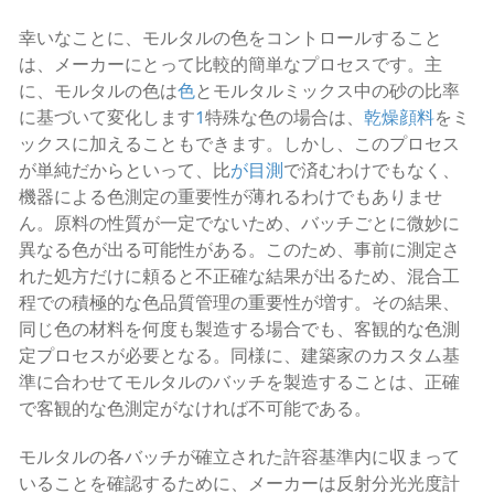
幸いなことに、モルタルの色をコントロールすること
は、メーカーにとって比較的簡単なプロセスです。主
に、モルタルの色は
色
とモルタルミックス中の砂の比率
に基づいて変化します
1
特殊な色の場合は、
乾燥顔料
をミ
ックスに加えることもできます。しかし、このプロセス
が単純だからといって、比
が目測
で済むわけでもなく、
機器による色測定の重要性が薄れるわけでもありませ
ん。原料の性質が一定でないため、バッチごとに微妙に
異なる色が出る可能性がある。このため、事前に測定さ
れた処方だけに頼ると不正確な結果が出るため、混合工
程での積極的な色品質管理の重要性が増す。その結果、
同じ色の材料を何度も製造する場合でも、客観的な色測
定プロセスが必要となる。同様に、建築家のカスタム基
準に合わせてモルタルのバッチを製造することは、正確
で客観的な色測定がなければ不可能である。
モルタルの各バッチが確立された許容基準内に収まって
いることを確認するために、メーカーは反射分光光度計