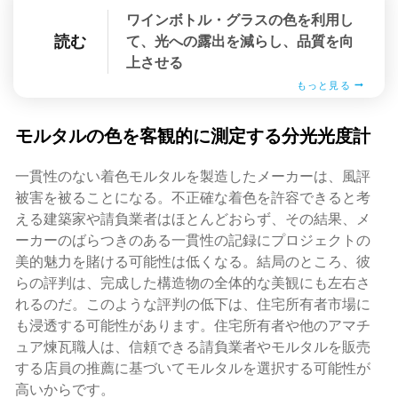
ワインボトル・グラスの色を利用し
読む
て、光への露出を減らし、品質を向
上させる
もっと見る
モルタルの色を客観的に測定する分光光度計
一貫性のない着色モルタルを製造したメーカーは、風評
被害を被ることになる。不正確な着色を許容できると考
える建築家や請負業者はほとんどおらず、その結果、メ
ーカーのばらつきのある一貫性の記録にプロジェクトの
美的魅力を賭ける可能性は低くなる。結局のところ、彼
らの評判は、完成した構造物の全体的な美観にも左右さ
れるのだ。このような評判の低下は、住宅所有者市場に
も浸透する可能性があります。住宅所有者や他のアマチ
ュア煉瓦職人は、信頼できる請負業者やモルタルを販売
する店員の推薦に基づいてモルタルを選択する可能性が
高いからです。