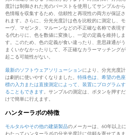
度計は制御された光のバーストを使用してサンプルから
色情報を収集するため、信頼性と再現性の両方が保証さ
れます。さらに、分光光度計は色を比較的に測定し、モ
ーヴ、マゼンタ、マルーンなどの不正確な名称で表現す
る代わりに、色を数値に変換し、一定の定義を維持しま
す。このため、色の定義が食い違ったり、意思疎通がう
まくいかなかったりして、不正確なカラーマッチングが
起こる可能性がない。
最新のソフトウェアソリューション
により、分光光度計
は劇的に使いやすくなりました。
特殊色は、希望の色座
標の入力または直接測定によって、装置にプログラムす
ることもできます
。サンプルの測定は、ボタンを押すだ
けで簡単に行えます。
ハンターラボの特徴
モルタルやその他の建築製品
のメーカーは、60年以上に
わたってハンターラボの分光光度計に信頼を寄せてきま