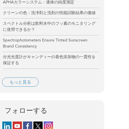
APHAカラーシステム：液体の純度測定
クリーンの色：洗浄剤と洗剤の性能試験結果の価値
スペクトル分析は飲料水中のフッ素のモニタリング
に使用できるか？
Spectrophotometers Ensure Tinted Sunscreen
Brand Consistency
分光光度計がキャンディーの着色添加物の一貫性を
保証する
もっと見る
フォローする
Follow us on LinkedIn
Follow us on YouTube
Follow us on Facebook
Follow us on X (formerly Twitter)
Follow us on Instagram