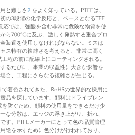
費用と難しさ
2
をよく知っている。PTFEは、
初の3段階の化学反応と、ベースとなるTFE
反応では、強酸を含む非常に危険な物質を使
から700℃に及ぶ。激しく発熱する重合プロ
安全装置を使用しなければならない。ミスは
ロセス特有の複雑さを考えると、非常に高く
焼結工程の前に配線上にコーティングされる。
生するたびに、事業の収益性に大きな影響を
る場合、工程にさらなる複雑さが生じる。
料で着色されてきた。RoHSの世界的な採用に
代替品を探しています。顔料はドライブレン
放電を防ぐため、顔料の使用量をできるだけ少
均一な分散は、エッジの浮き上がり、折れ、
です。PTFEメーカーにとって色の品質管理
や用途を示すために色分けが行われており、