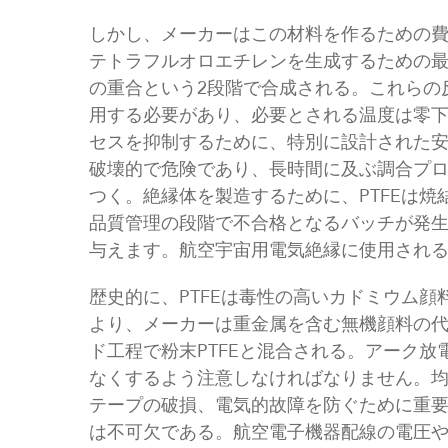
しかし、メーカーはこの材料を作るための
テトラフルオロエチレンを生成するための最
の重合という2段階で合成される。これらの
用する必要があり、必要とされる温度は零下
セスを抑制するために、特別に設計された
破壊的で危険であり、長時間に及ぶ調合プ
つく。絶縁体を製造するために、PTFEは
品質管理の段階で不合格となるバッチが発
与えます。航空宇宙用電気絶縁に使用され
歴史的に、PTFEは毒性の高いカドミウム顔
より、メーカーは重金属を含む無機顔料の
ド工程で粉末PTFEと混合される。アーク
なくするよう注意しなければなりません。
テープの破損、電気的故障を防ぐために重要
は不可欠である。航空電子機器配線の電圧