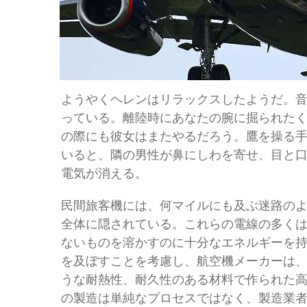
ようやくヘレンはリラックスしたようだ。
っている。離陸時にあなたの腕に掘られた
の際にも彼女はまたやるだろう。鷹を操る
いると、隣の男性が鼻にしわを寄せ、目と
電気が消える。
民間旅客機には、何マイルにも及ぶ迷路の
全体に隠されている。これらの電線の多く
ないものを溶かすのに十分なエネルギーを
を及ぼすことを考慮し、航空機メーカーは、
うな耐熱性、耐久性のある材料で作られた高
の製造は単純なプロセスではなく、製造業