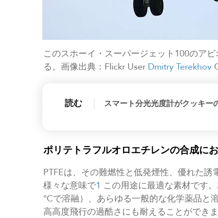
このスホーイ・スーパージェット100のア
る。画像出典：Flickr User
Dmitry Terekhov
C
読む
スマート分光光度計がクッキー
ポリテトラフルオロエチレンの合成に
PTFEは、その難燃性と低発煙性、優れた
様々な意味で
1
この用途に最適な素材です。260
°Cで溶融）、あらゆる一般的な化学薬品と
高高度飛行の過酷さにも耐えることができ