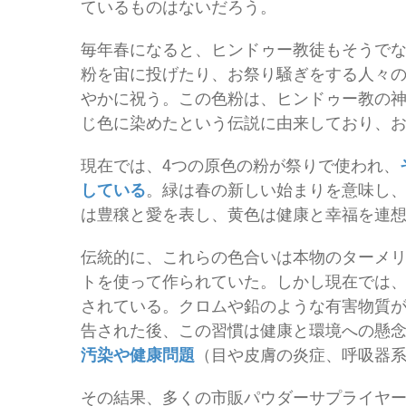
ているものはないだろう。
毎年春になると、ヒンドゥー教徒もそうで
粉を宙に投げたり、お祭り騒ぎをする人々
やかに祝う。この色粉は、ヒンドゥー教の
じ色に染めたという伝説に由来しており、
現在では、4つの原色の粉が祭りで使われ、
している
。緑は春の新しい始まりを意味し
は豊穣と愛を表し、黄色は健康と幸福を連
伝統的に、これらの色合いは本物のターメ
トを使って作られていた。しかし現在では
されている。クロムや鉛のような有害物質
告された後、この習慣は健康と環境への懸
汚染や健康問題
（目や皮膚の炎症、呼吸器
その結果、多くの市販パウダーサプライヤ