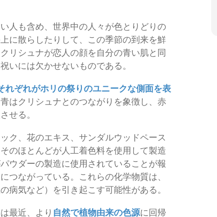
ない人も含め、世界中の人々が色とりどりの
の上に散らしたりして、この季節の到来を鮮
神クリシュナが恋人の顔を自分の青い肌と同
お祝いには欠かせないものである。
それぞれがホリの祭りのユニークな側面を表
、青はクリシュナとのつながりを象徴し、赤
想させる。
リック、花のエキス、サンダルウッドペース
、そのほとんどが人工着色料を使用して製造
がパウダーの製造に使用されていることが報
念につながっている。これらの化学物質は、
系の病気など）を引き起こす可能性がある。
ーは最近、より
自然で植物由来の色源
に回帰