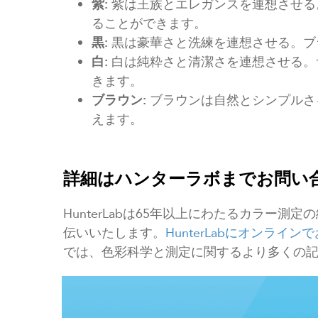
紫:
紫は王族とエレガンスを連想させる
ることができます。
黒:
黒は豪華さと洗練を連想させる。ブ
白:
白は純粋さと清潔さを連想させる。
きます。
ブラウン:
ブラウンは自然とシンプルさ
えます。
詳細はハンターラボまでお問い
HunterLabは65年以上にわたるカラー
伝いいたします。
HunterLabにオンライ
では、色彩科学と測定に関するより多くの