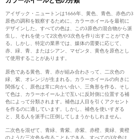
カラーホイールと色の分類
アイザック・ニュートンは1666年、黄色、青色、赤色の3
原色の調和を観察するために、カラーホイールを最初に
デザインした。すべての色は、この3原色の混合物から派
生し、それを使って2次色や3次色を作り出すことができ
る。しかし、特定の業界では、媒体の需要に応じて、
赤、緑、青、またはシアン、マゼンタ、黄色を原色とし
て使用することがあります。
原色である黄色、青、赤が組み合わさって、二次色の
緑、紫、オレンジが生まれる。カラーホイールの向きに
関係なく、原色は常に向かい合い、三角形を作る。そし
て色は、カラーホイール上で互いに反対側に位置する補
色によって分類されます。補色は人目を引くアクセント
を作るのに適しています。しかし、補色を使いすぎる
と、見る人を派手に圧倒してしまうかもしれません。
二次色を混ぜて、青緑、青紫、赤紫、赤橙、黄緑、黄橙
のような三次色を作ることもできる。すべての3次色は、