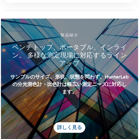
製品紹介
ベンチトップ、ポータブル、インライ
ン。 多様な測定現場に対応するライン
アップ
サンプルのサイズ、形状、状態を問わず、HunterLab
の分光測色計・比色計は幅広い測定ニーズに対応し
ます。
詳しく見る