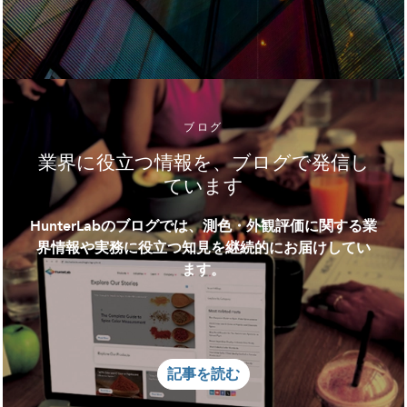
ブログ
業界に役立つ情報を、ブログで発信し
ています
HunterLabのブログでは、測色・外観評価に関する業
界情報や実務に役立つ知見を継続的にお届けしてい
ます。
記事を読む