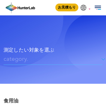
食用油
食用油
食品
お見積もり
測定したい対象を選ぶ
category.
食用油