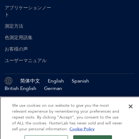
アプリケーションノー
ト
測定方法
色測定用語集
お客様の声
ユーザーマニュアル
简体中文
English
Spanish
British English
German
©
2026
Hunter Associates Laboratory, Inc.
We use cookies on our website to give you the most
relevant experience by remembering your preferences and
認証
利用規約
プライバシーポリシー
サイトマップ
repeat visits. By clicking “Accept”, you consent to the use
of ALL the cookies. HunterLab has never sold and will never
行動規範
sell your personal information.
Cookie Policy