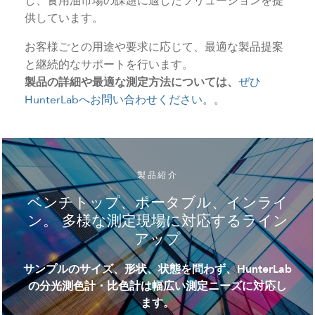
し、食用油市場の課題に適したソリューションを提
供しています。
お客様ごとの用途や要求に応じて、最適な製品提案
と継続的なサポートを行います。
製品の詳細や最適な測定方法については、
ぜひ
HunterLabへお問い合わせください。
。
製品紹介
ベンチトップ、ポータブル、インライ
ン。 多様な測定現場に対応するライン
アップ
サンプルのサイズ、形状、状態を問わず、HunterLab
の分光測色計・比色計は幅広い測定ニーズに対応し
ます。