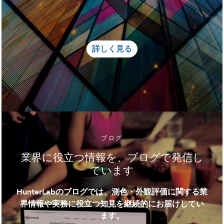
詳しく見る
ブログ
業界に役立つ情報を、ブログで発信し
ています
HunterLabのブログでは、測色・外観評価に関する業
界情報や実務に役立つ知見を継続的にお届けしてい
ます。