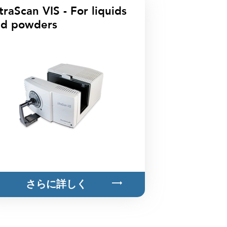
traScan VIS - For liquids
nd powders
さらに詳しく