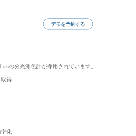
デモを予約する
rLabの分光測色計が採用されています。
を取得
効率化