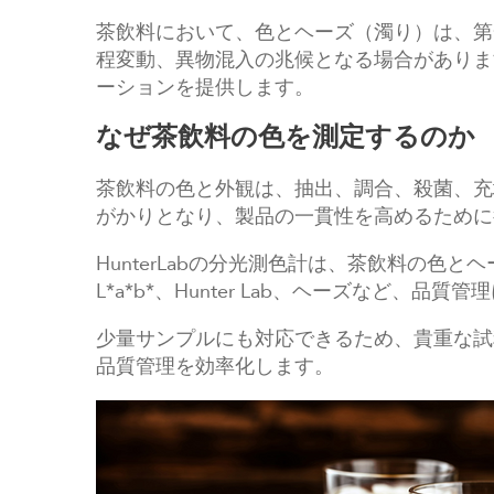
茶飲料において、色とヘーズ（濁り）は、第
程変動、異物混入の兆候となる場合があります
ーションを提供します。
なぜ茶飲料の色を測定するのか
茶飲料の色と外観は、抽出、調合、殺菌、充
がかりとなり、製品の一貫性を高めるために
HunterLabの分光測色計は、茶飲料の
L*a*b*、Hunter Lab、ヘーズなど、
少量サンプルにも対応できるため、貴重な試
品質管理を効率化します。