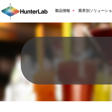
茶飲料の色測定
製品情報
業界別ソリューショ