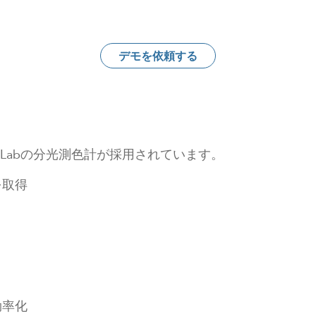
デモを依頼する
rLabの分光測色計が採用されています。
を取得
効率化