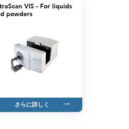
traScan VIS - For liquids
nd powders
さらに詳しく