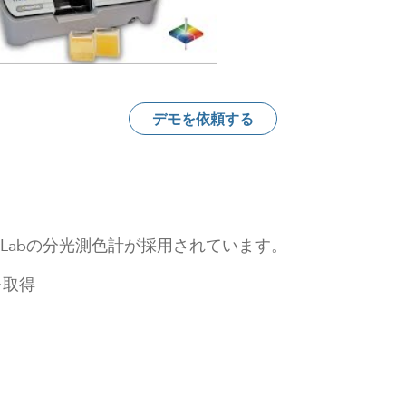
デモを依頼する
rLabの分光測色計が採用されています。
を取得