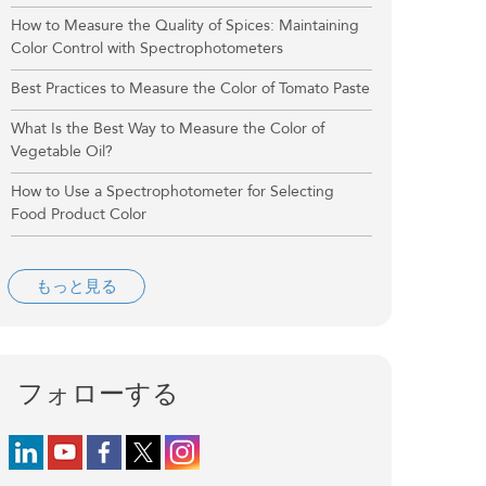
How to Measure the Quality of Spices: Maintaining
Color Control with Spectrophotometers
Best Practices to Measure the Color of Tomato Paste
What Is the Best Way to Measure the Color of
Vegetable Oil?
How to Use a Spectrophotometer for Selecting
Food Product Color
もっと見る
フォローする
Follow us on LinkedIn
Follow us on YouTube
Follow us on Facebook
Follow us on X (formerly Twitter)
Follow us on Instagram