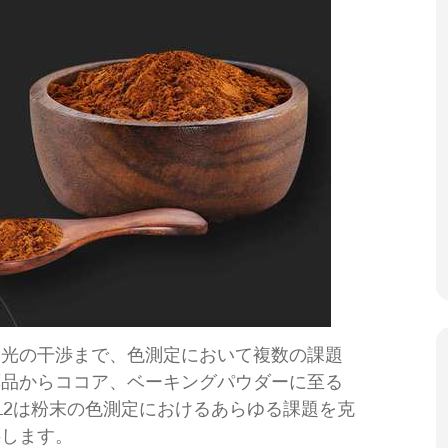
ら光の干渉まで、色測定において複数の課題
薬品からココア、ベーキングパウダーに至る
x L2は粉末の色測定におけるあらゆる課題を克
供します。