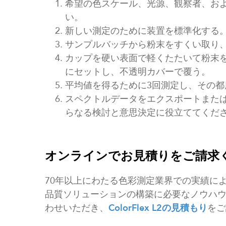
希望の色スケール、光源、観察者、お
い。
新しい測定のために装置を標準化する
サンプルバッチから粉末をすくい取り
カップを硬い表面で軽くたたいて粉末
にセットし、不透明カバーで覆う。
平均値を得るために3回測定し、その
スペクトルデータをエクスポートまた
らなる検討と意思決定に役立ててくだ
オンラインでお見積りをご請求
70年以上にわたる色彩測定業界での実績に
品質ソリューションの構築に必要なノウハ
わせいただき、
ColorFlex L2の見積もり
を