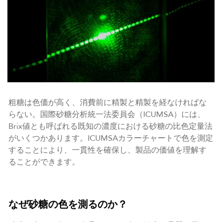
粗糖は色価が高く、消費前に精製と精製を経なければな
らない。国際砂糖分析統一法委員会（ICUMSA）には、
Brix値とも呼ばれる既知の濃度における砂糖の比色定量法
がいくつかあります。ICUMSAカラーチャートで色を測定
することにより、一貫性を確保し、製品の価値を理解す
ることができます。
なぜ砂糖の色を測るのか？