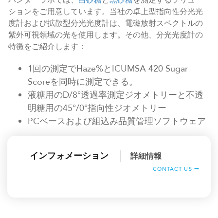
ハンターラボでは、
白砂糖
と
黒砂糖
を測定するソリュー
ションをご用意しています。当社の卓上型指向性分光光
度計および拡散型分光光度計は、電磁放射スペクトルの
紫外可視領域の光を使用します。その他、分光光度計の
特徴をご紹介します：
1回の測定でHaze%とICUMSA 420 Sugar
Scoreを同時に測定できる。
液糖用のD/8°透過率測定ジオメトリーと不透
明糖用の45°/0°指向性ジオメトリー
PCベースおよび組込み品質管理ソフトウェア
インフォメーション
詳細情報
CONTACT US