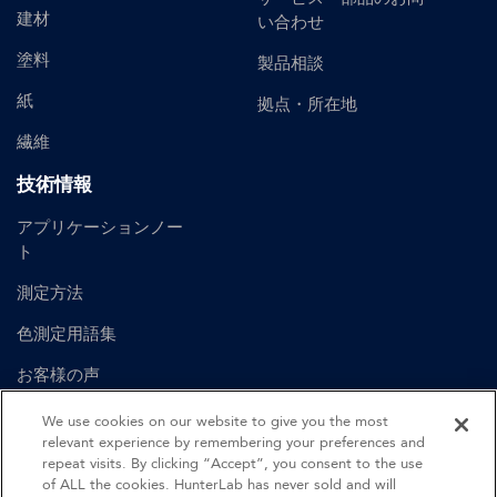
建材
い合わせ
塗料
製品相談
紙
拠点・所在地
繊維
技術情報
アプリケーションノー
ト
測定方法
色測定用語集
お客様の声
ユーザーマニュアル
We use cookies on our website to give you the most
relevant experience by remembering your preferences and
repeat visits. By clicking “Accept”, you consent to the use
of ALL the cookies. HunterLab has never sold and will
©
2026
Hunter Associates Laboratory, Inc.