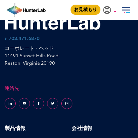
ColorFlex L2
お見積もり
703.471.6870
コーポレート・ヘッド
11491 Sunset Hills Road
Reston, Virginia 20190
連絡先
Follow us on LinkedIn
Follow us on YouTube
Follow us on Facebook
Follow us on X (formerly Twitter)
Follow us on Instagram
製品情報
会社情報