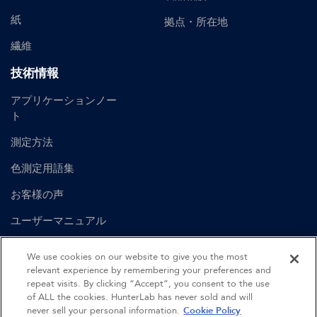
紙
拠点・所在地
繊維
技術情報
アプリケーションノー
ト
測定方法
色測定用語集
お客様の声
ユーザーマニュアル
We use cookies on our website to give you the most
English
Spanish
British English
German
relevant experience by remembering your preferences and
repeat visits. By clicking “Accept”, you consent to the use
of ALL the cookies. HunterLab has never sold and will
©
2026
Hunter Associates Laboratory, Inc.
never sell your personal information.
Cookie Policy