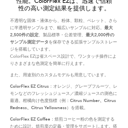
性能。ColorFlex EZは、迅速で信頼
性の高い測定結果を提供します。
不透明な固体・液体から、粉体、顆粒、ペレット、さら
に半透明サンプルまで、幅広いサンプルに対応。
最大
2,500件の設定
、製品標準・公差管理、
最大2,000件の
サンプル測定データ
を保存できる拡張サンプルストレー
ジを搭載しています。
ColorFlex EZは省スペース設計で、ワンタッチ操作によ
りさまざまな色測定を簡単に行えます。
また、用途別のカスタムモデルも用意しています。
ColorFlex EZ Citrus
：オレンジ、グレープフルーツ、レ
モンなどのフレッシュジュース／濃縮ジュースの測色に
最適。柑橘向け色度指標（例：
Citrus Number、Citrus
Redness、Citrus Yellowness
）を搭載。
ColorFlex EZ Coffee
：焙煎コーヒー粉の色を測定する
ために設計。焙煎度の定義・管理をサポートします。搭