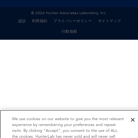
©
2026
Hunter Associates Laboratory, Inc.
認証
利用規約
プライバシーポリシー
サイトマップ
行動規範
We use cookies on our website to give you the most relevant
experience by remembering your preferences and repeat
visits. By clicking “Accept”, you consent to the use of ALL
the cookies. HunterLab has never sold and will never sell