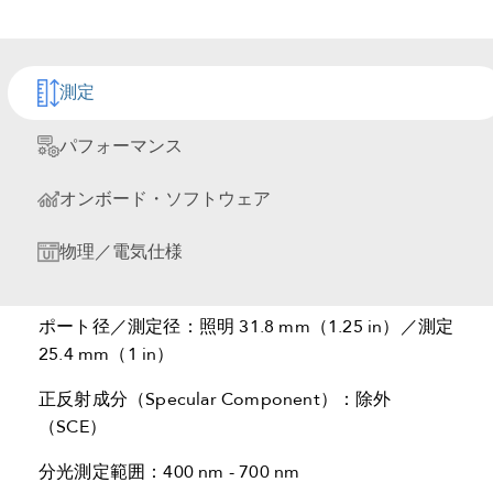
測定原理： ポートアップ／ポートフォワード対応 デュ
測定
アルビーム式
ベンチトップ分光光度計
/測色計
パフォーマンス
ジオメトリー： 45°/0°（方向性環状45°照明／0°観
測）
オンボード・ソフトウェア
分光光度計/測色計： 密閉型光学系、256素子ダイ
物理／電気仕様
オードアレイ、高解像度の凹面ホログラフィックグ
レーティング
ポート径／測定径：照明 31.8 mm（1.25 in）／測定
25.4 mm（1 in）
正反射成分（Specular Component）：除外
（SCE）
分光測定範囲：400 nm - 700 nm