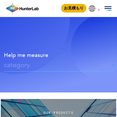
Applications
HUNTERLABについて
お見積もり
Help me measure
category.
OUR PRODUCTS