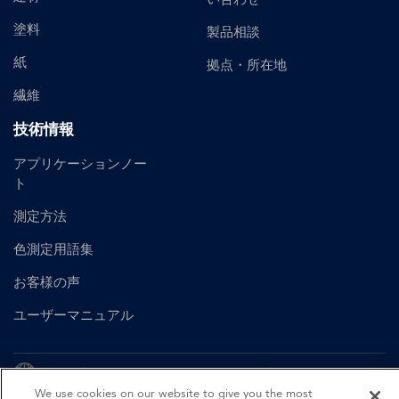
塗料
製品相談
紙
拠点・所在地
繊維
技術情報
アプリケーションノー
ト
測定方法
色測定用語集
お客様の声
ユーザーマニュアル
English
Spanish
British English
German
We use cookies on our website to give you the most