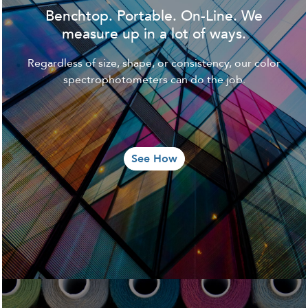
Benchtop. Portable. On-Line. We
measure up in a lot of ways.
Regardless of size, shape, or consistency, our color
spectrophotometers can do the job.
See How