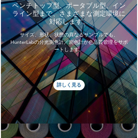
ベンチトップ型、ポータブル型、イン
ライン型まで、さまざまな測定環境に
対応します。
サイズ、形状、状態の異なるサンプルでも、
HunterLabの分光測色計／測色計が色品質管理をサポ
ートします。
詳しく見る