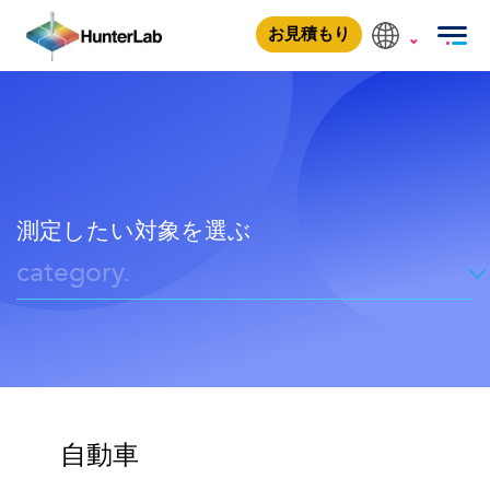
自動車内装材
自動車内装材
繊維・テキスタイル
お見積もり
測定したい対象を選ぶ
category.
自動車