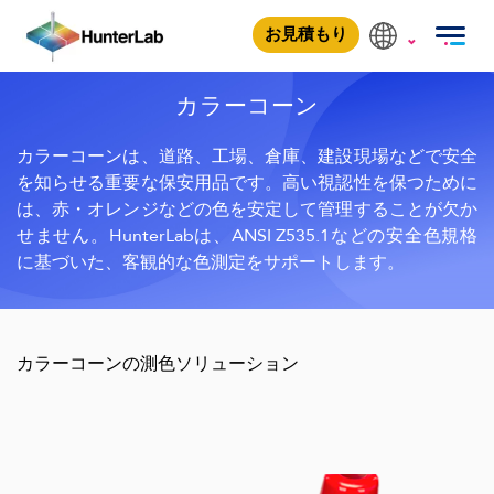
カラーコーン
お見積もり
カラーコーン
カラーコーンは、道路、工場、倉庫、建設現場などで安全
を知らせる重要な保安用品です。高い視認性を保つために
は、赤・オレンジなどの色を安定して管理することが欠か
せません。HunterLabは、ANSI Z535.1などの安全色規格
に基づいた、客観的な色測定をサポートします。
カラーコーンの測色ソリューション