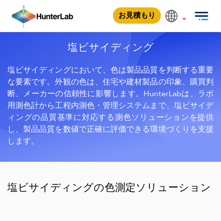
塩ビサイディング
お見積もり
塩ビサイディング
塩ビサイディングにおいて、色は製品品質を判断する重要
な要素です。外観の色は、住宅や建材製品の印象、購買判
断、メーカーの信頼性に影響します。HunterLabは、ラボ
用測色計から工程内測色・管理システムまで、塩ビサイデ
ィングの品質基準に対応する測色ソリューションを提供
し、製品品質を数値で正確に評価できる環境づくりを支援
します。
塩ビサイディングの色測定ソリューション