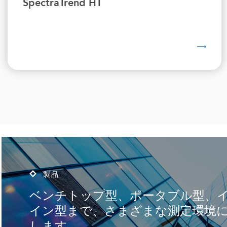
SpectraTrend HT
製品
ベンチトップ型、ポータブル型、
イン型まで、さまざまな測定環境
します。