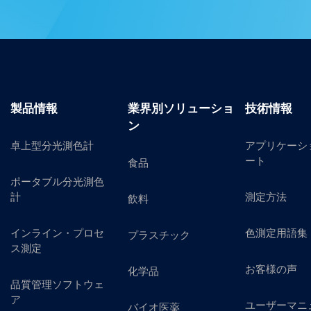
製品情報
業界別ソリューショ
技術情報
ン
卓上型分光測色計
アプリケーシ
ート
食品
ポータブル分光測色
計
測定方法
飲料
インライン・プロセ
色測定用語集
プラスチック
ス測定
お客様の声
化学品
品質管理ソフトウェ
ア
ユーザーマニ
バイオ医薬