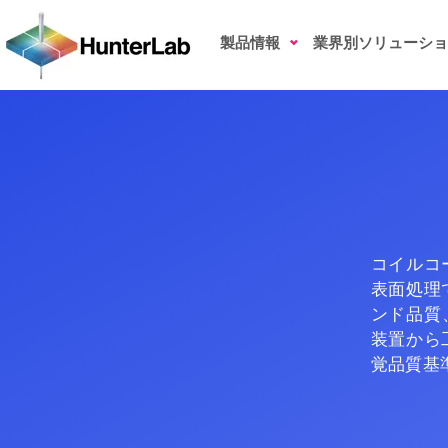
コイル・コーティング
製品情報
業界別ソリューショ
コイルコ
表面処理
ンド品質
装置から
覚品質基