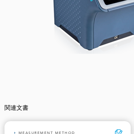
関連文書
MEASUREMENT METHOD