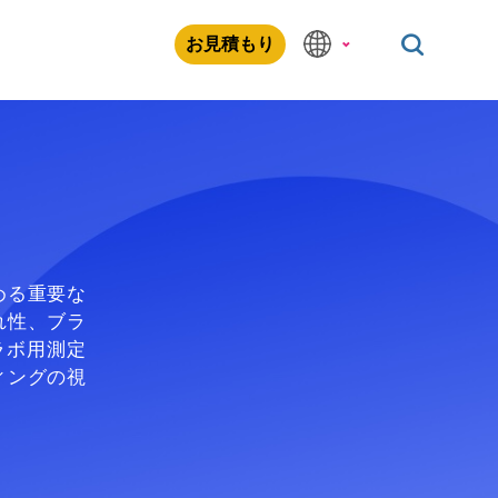
お見積もり
める重要な
れ性、ブラ
ラボ用測定
ィングの視