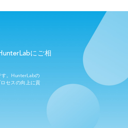
terLabにご相
unterLabの
プロセスの向上に貢