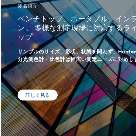
製品紹介
ベンチトップ、ポータブル、イン
ン。 多様な測定現場に対応するラ
ップ
サンプルのサイズ、形状、状態を問わず、Hunter
分光測色計・比色計は幅広い測定ニーズに対応し
詳しく見る