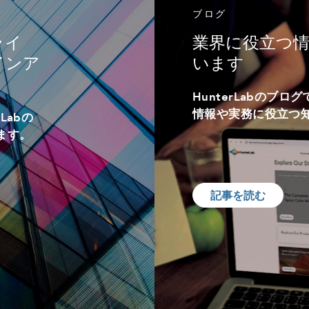
ブログ
ライ
業界に役立つ
インア
います
HunterLabのブ
情報や実務に役立つ
Labの
ます。
記事を読む