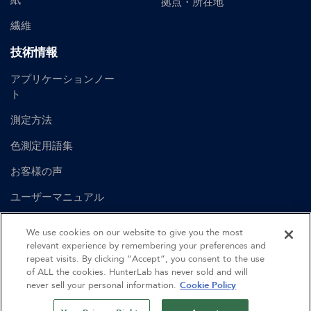
紙
拠点・所在地
繊維
技術情報
アプリケーションノー
ト
測定方法
色測定用語集
お客様の声
ユーザーマニュアル
We use cookies on our website to give you the most
English
Spanish
British English
German
relevant experience by remembering your preferences and
repeat visits. By clicking “Accept”, you consent to the use
of ALL the cookies. HunterLab has never sold and will
©
2026
Hunter Associates Laboratory, Inc.
never sell your personal information.
Cookie Policy
認証
利用規約
プライバシーポリシー
サイトマップ