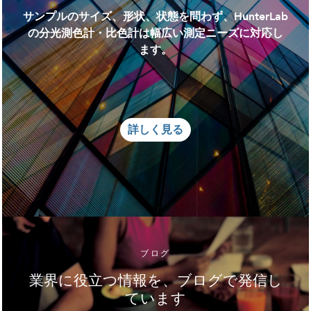
サンプルのサイズ、形状、状態を問わず、HunterLab
の分光測色計・比色計は幅広い測定ニーズに対応し
ます。
詳しく見る
ブログ
業界に役立つ情報を、ブログで発信し
ています