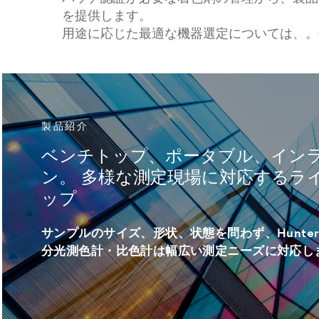
を提供します。
用途に応じた最適な機器選定については、。
製品紹介
ベンチトップ、ポータブル、イン
ン。 多様な測定現場に対応するラ
ップ
サンプルのサイズ、形状、状態を問わず、Hunter
分光測色計・比色計は幅広い測定ニーズに対応し