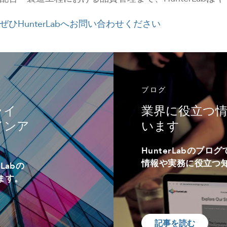
ぜひHunterLabへお問い合わせください
ブログ
ライ
業界に役立つ
インア
います
HunterLabのブ
情報や実務に役立つ
Labの
ます。
記事を読む